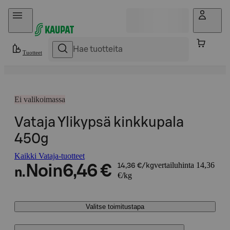
Hyppää sisältöön
Tuotteet
Ei valikoimassa
Vataja Ylikypsä kinkkupala
450g
Kaikki Vataja-tuotteet
vertailuhinta 14,36
Noin
6,46 €
14,36 €/kg
n.
€/kg
Valitse toimitustapa