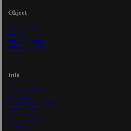
Ohjeet
Ensitilaajan ohjeet
Näin maksat
Näin tilaat ja muokkaat
Kaikki ohjeet ja vinkit
In English
Info
S-Business yrityksille
Oiva-raportit
Osuuskauppojen yhteystiedot
Tilaus- ja toimitusehdot
Tietosuojakäytäntö
Palvelun käyttöehdot
Saavutettavuus