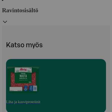
Ravintosisältö
Katso myös
Liha ja kasviproteiinit