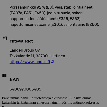
Porsaankinkku 92 % (EU), vesi, stabilointiaineet
(E407a, E451, E450), jodioitu suola, sokeri,
happamuudensäätöaineet (E326, E262),
hapettumisenestoaine (E301), säilöntäaine (E250).
Yhteystiedot
Landeli Group Oy
Takkulantie 11, 32700 Huittinen
https://www.landeli.fi
EAN
6406970005405
Päivitämme palvelun tuotetietoja aktiivisesti. Suosittelemme
kuitenkin tarkistamaan ainesosat aina myös myyntipakkauksesta.