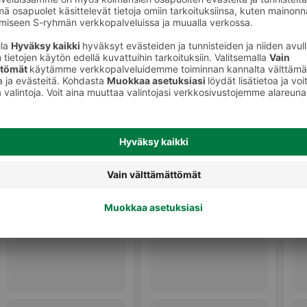
Muut virvoitusjuomat