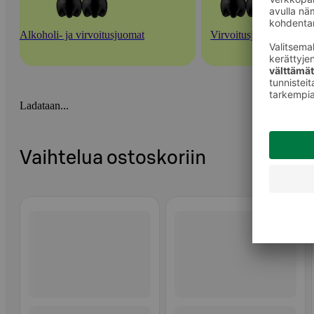
Alkoholi- ja virvoitusjuomat
Virvoitusjuomat
Ladataan...
Vaihtelua ostoskoriin
Ohita listaus