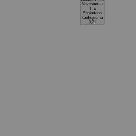
Vavesaaren
Tila
Saskatoon
kuohujuoma
0,2 l