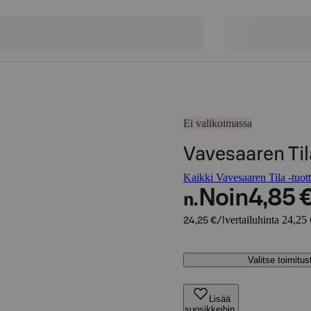
Ei valikoimassa
Vavesaaren Ti
Kaikki Vavesaaren Tila -tuott
Noin
4,85 
n.
vertailuhinta 24,25 
24,25 €/l
Valitse toimitu
Lisää
suosikkeihin,