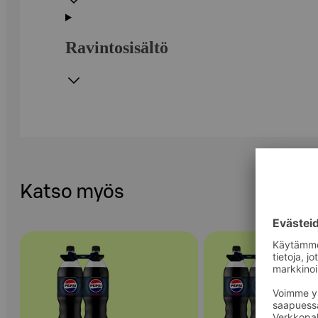
Ravintosisältö
Katso myös