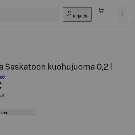
Kirjaudu
la Saskatoon kuohujuoma 0,2 l
eet
€
€/l
stapa