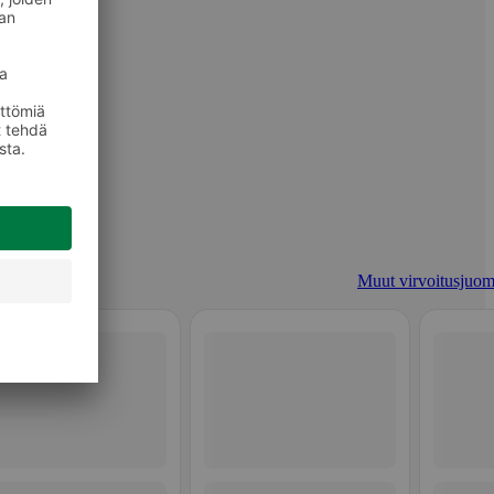
Muut virvoitusjuom