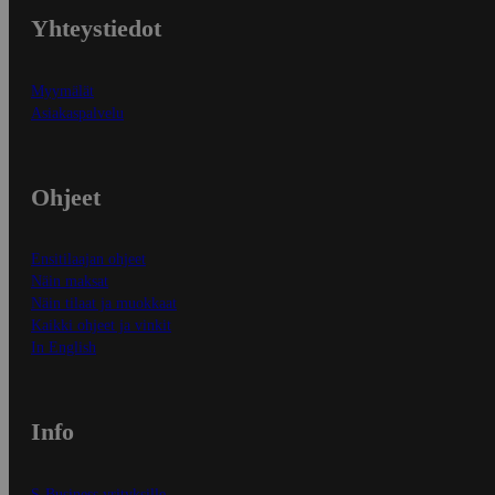
Yhteystiedot
Myymälät
Asiakaspalvelu
Ohjeet
Ensitilaajan ohjeet
Näin maksat
Näin tilaat ja muokkaat
Kaikki ohjeet ja vinkit
In English
Info
S-Business yrityksille