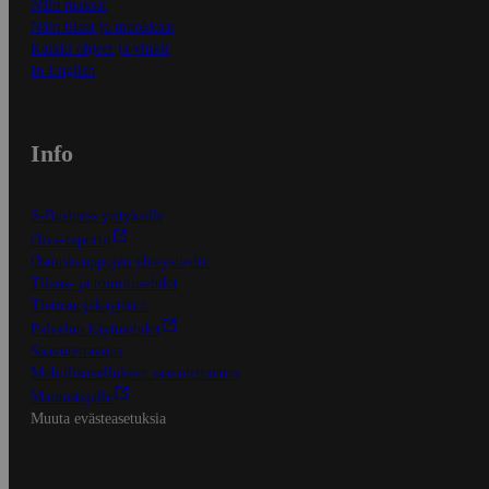
Näin maksat
Näin tilaat ja muokkaat
Kaikki ohjeet ja vinkit
In English
Info
S-Business yrityksille
Oiva-raportit
Osuuskauppojen yhteystiedot
Tilaus- ja toimitusehdot
Tietosuojakäytäntö
Palvelun käyttöehdot
Saavutettavuus
Mobiilisovelluksen saavutettavuus
Mainostajalle
Muuta evästeasetuksia