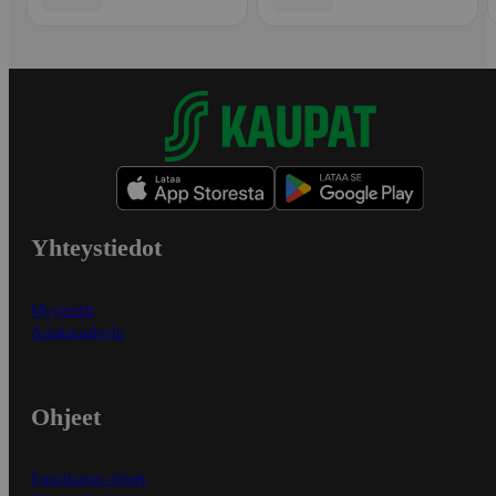
Yhteystiedot
Myymälät
Asiakaspalvelu
Ohjeet
Ensitilaajan ohjeet