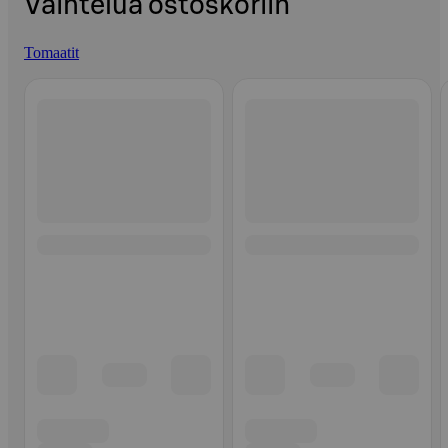
Vaihtelua ostoskoriin
Tomaatit
Ohita listaus