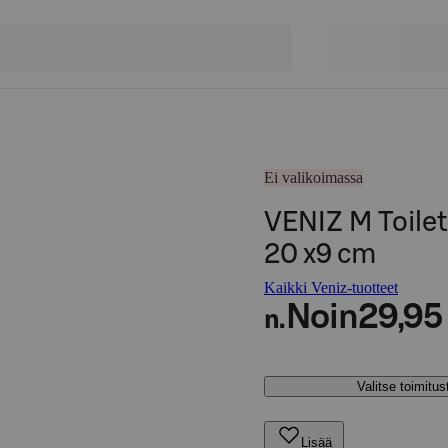
Ei valikoimassa
VENIZ M Toile
20 x9 cm
Kaikki Veniz-tuotteet
Noin
29,95
n.
Valitse toimitu
Lisää