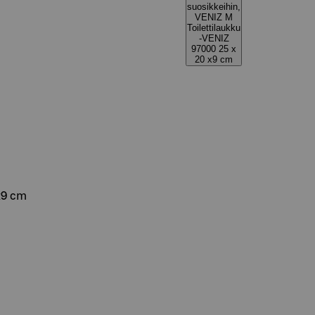
suosikkeihin,
VENIZ M
Toilettilaukku
-VENIZ
97000 25 x
20 x9 cm
x9 cm