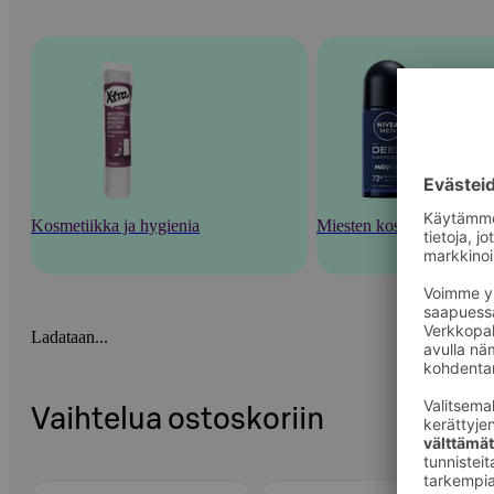
Kosmetiikka ja hygienia
Miesten kosmetiikka
Ladataan...
Vaihtelua ostoskoriin
Ohita listaus