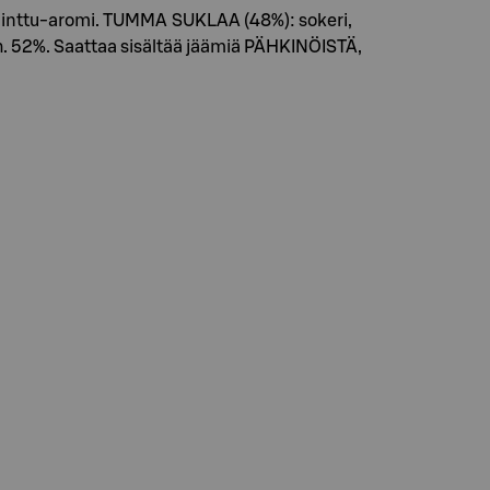
n minttu-aromi. TUMMA SUKLAA (48%): sokeri,
äh. 52%. Saattaa sisältää jäämiä PÄHKINÖISTÄ,