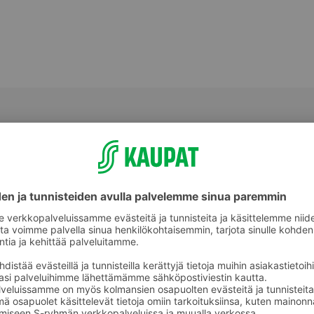
Suklaakonvehdit