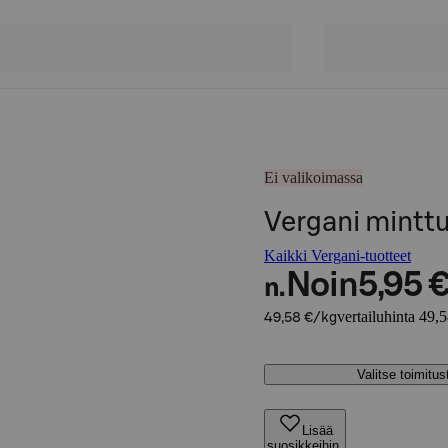
Ei valikoimassa
Vergani minttu
Kaikki Vergani-tuotteet
Noin
5,95 
n.
vertailuhinta 49,
49,58 €/kg
Valitse toimitu
Lisää
suosikkeihin,