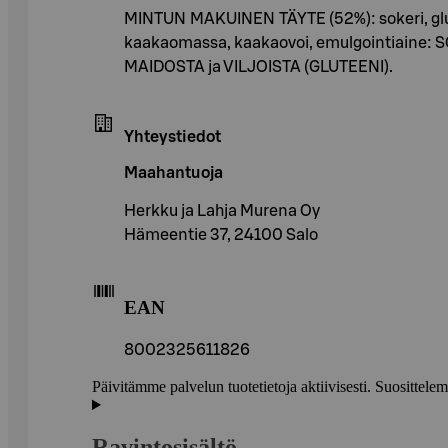
MINTUN MAKUINEN TÄYTE (52%): sokeri, gluko
kaakaomassa, kaakaovoi, emulgointiaine: SOI
MAIDOSTA ja VILJOISTA (GLUTEENI).
Yhteystiedot
Maahantuoja
Herkku ja Lahja Murena Oy
Hämeentie 37, 24100 Salo
EAN
8002325611826
Päivitämme palvelun tuotetietoja aktiivisesti. Suositte
Ravintosisältö