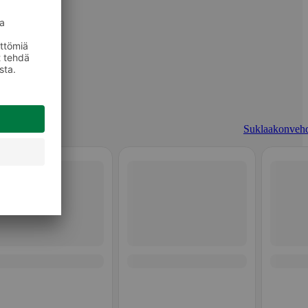
Suklaakonvehd