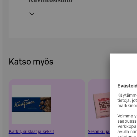
Katso myös
Karkit, suklaat ja keksit
Sesonki- ja lahjamakeiset