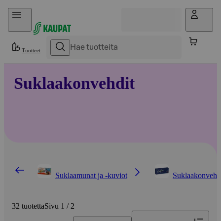
Hyppää sisältöön
Tuotteet
Suklaakonvehdit
Suklaamunat ja -kuviot
Suklaakonvehd
32 tuotetta
Sivu 1 / 2