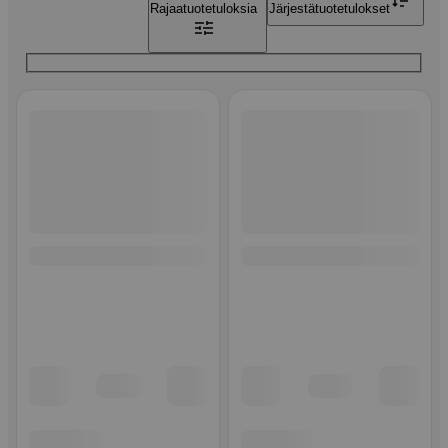
Rajaa
tuotetuloksia
Järjestä
tuotetulokset