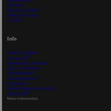
Näin maksat
Näin tilaat ja muokkaat
Kaikki ohjeet ja vinkit
In English
Info
S-Business yrityksille
Oiva-raportit
Osuuskauppojen yhteystiedot
Tilaus- ja toimitusehdot
Tietosuojakäytäntö
Palvelun käyttöehdot
Saavutettavuus
Mobiilisovelluksen saavutettavuus
Mainostajalle
Muuta evästeasetuksia