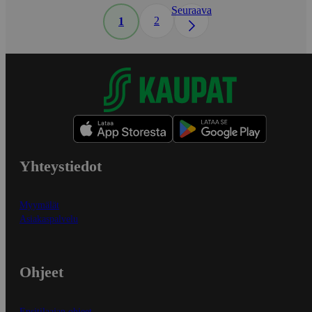
Seuraava
2
1
Yhteystiedot
Myymälät
Asiakaspalvelu
Ohjeet
Ensitilaajan ohjeet