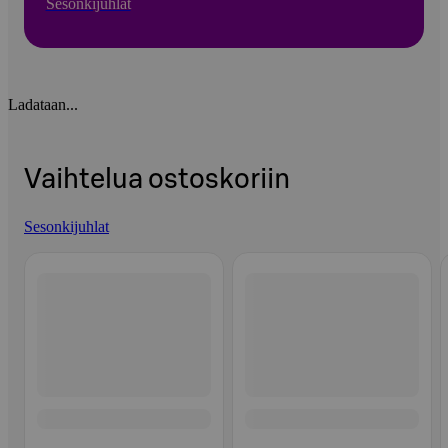
Sesonkijuhlat
Ladataan...
Vaihtelua ostoskoriin
Sesonkijuhlat
Ohita listaus