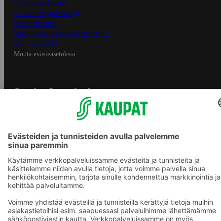
Tietosuojakäytäntö
Palvelun käyttöehdot
Saavutettavuus
Mobiilisovelluksen saavutettavuus
Mainostajalle
Muuta evästeasetuksia
S-ryhmän palvelut
S-ryhmä
Asiakasomistajuus
Yhteishyvä Ruoka -sovellus
S-ostoslista -sovellus
Prisma.fi
Sokos.fi
S-Pankki
Yhteishyvä
Sokos Hotels
Raflaamo