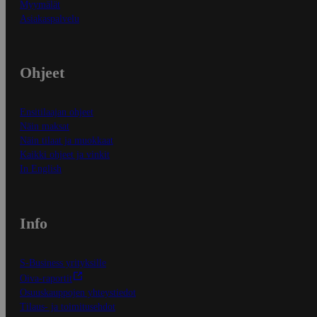
Myymälät
Asiakaspalvelu
Ohjeet
Ensitilaajan ohjeet
Näin maksat
Näin tilaat ja muokkaat
Kaikki ohjeet ja vinkit
In English
Info
S-Business yrityksille
Oiva-raportit
Osuuskauppojen yhteystiedot
Tilaus- ja toimitusehdot