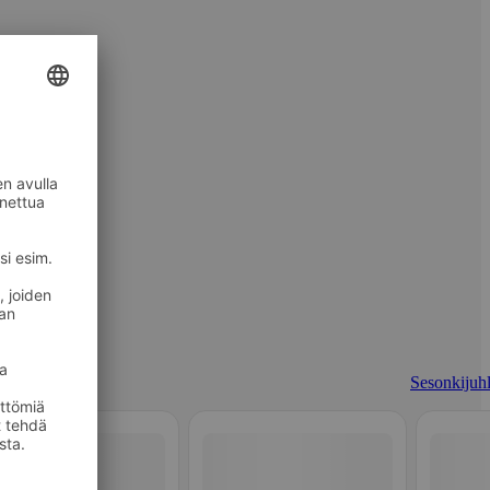
Sesonkijuhl