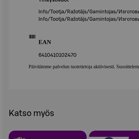
Yhteystiedot
Info/Tootja/Ražotājs/Gamintojas/Изготов
Info/Tootja/Ražotājs/Gamintojas/Изготов
EAN
6410410102470
Päivitämme palvelun tuotetietoja aktiivisesti. Suositte
Katso myös