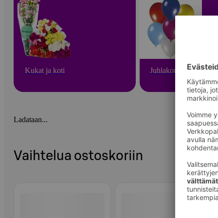
Kukat ja koti
Juhlakoristeet
Ladataan...
Vaihtelua ostoskoriin
Ohita listaus