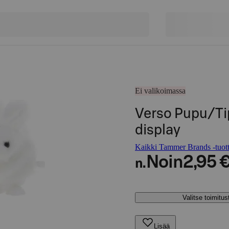
Ei valikoimassa
Verso Pupu/Ti
display
Kaikki Tammer Brands -tuott
Noin
2,95 
n.
Valitse toimitu
Lisää