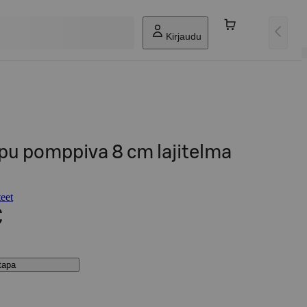
Kirjaudu
pu pomppiva 8 cm lajitelma
eet
€
stapa