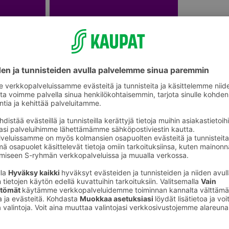
Sesonkijuhlat