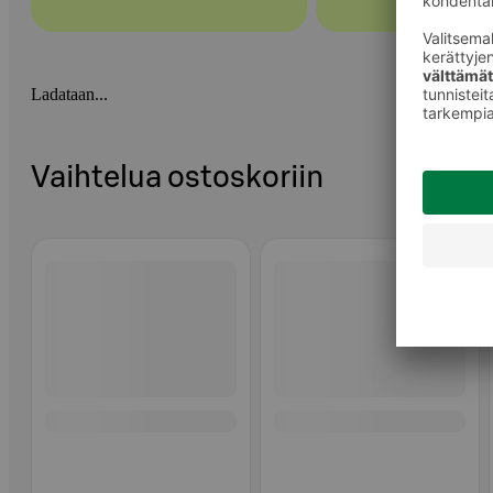
Ladataan...
Vaihtelua ostoskoriin
Ohita listaus