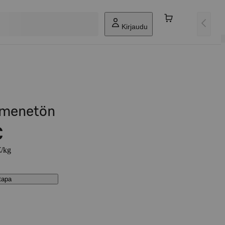
Kirjaudu
emenetön
€
€/kg
stapa