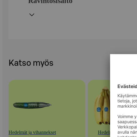
Ravintosisältö
Katso myös
Hedelmät ja vihannekset
Hedelmät