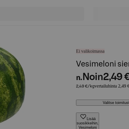
Ei valikoimassa
Vesimeloni si
Noin
2,49 
n.
vertailuhinta 2,49 
2,49 €/kg
Valitse toimitu
Lisää
suosikkeihin,
Vesimeloni