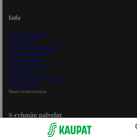
Info
S-Business yrityksille
Oiva-raportit
Osuuskauppojen yhteystiedot
Tilaus- ja toimitusehdot
Tietosuojakäytäntö
Palvelun käyttöehdot
Saavutettavuus
Mobiilisovelluksen saavutettavuus
Mainostajalle
Muuta evästeasetuksia
S-ryhmän palvelut
S-ryhmä