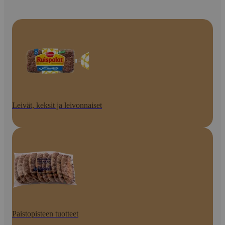
Leivät, keksit ja leivonnaiset
Paistopisteen tuotteet