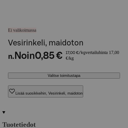
Ei valikoimassa
Vesirinkeli, maidoton
vertailuhinta 17,00
Noin
0,85 €
17,00 €/kg
n.
€/kg
Valitse toimitustapa
Lisää suosikkeihin, Vesirinkeli, maidoton
Tuotetiedot