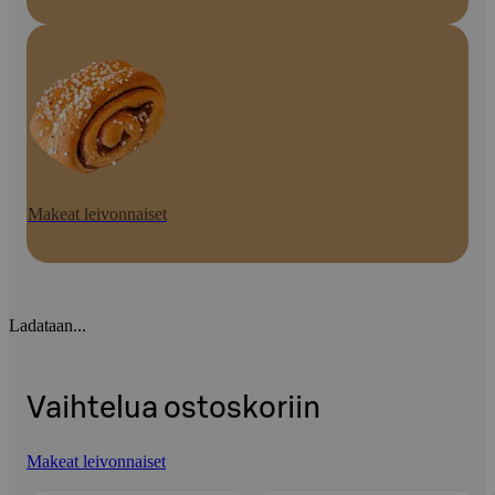
Makeat leivonnaiset
Ladataan...
Vaihtelua ostoskoriin
Makeat leivonnaiset
Ohita listaus