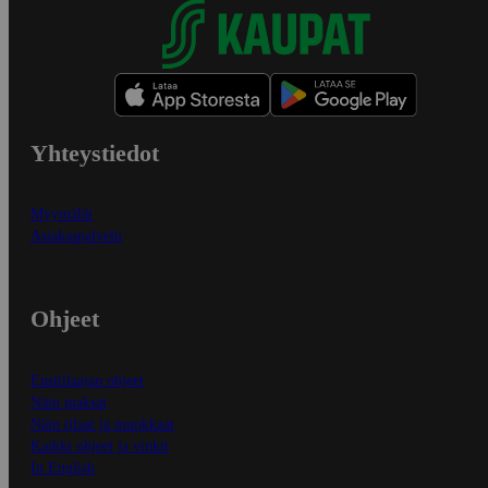
Yhteystiedot
Myymälät
Asiakaspalvelu
Ohjeet
Ensitilaajan ohjeet
Näin maksat
Näin tilaat ja muokkaat
Kaikki ohjeet ja vinkit
In English