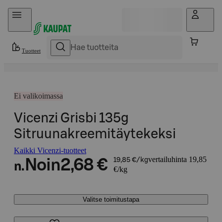
Hyppää sisältöön
Tuotteet
Ei valikoimassa
Vicenzi Grisbi 135g
Sitruunakreemitäytekeksi
Kaikki Vicenzi-tuotteet
vertailuhinta 19,85
Noin
2,68 €
19,85 €/kg
n.
€/kg
Valitse toimitustapa