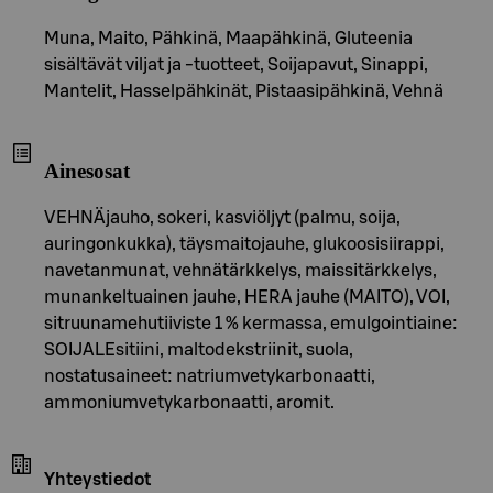
Muna, Maito, Pähkinä, Maapähkinä, Gluteenia
sisältävät viljat ja -tuotteet, Soijapavut, Sinappi,
Mantelit, Hasselpähkinät, Pistaasipähkinä, Vehnä
Ainesosat
VEHNÄjauho, sokeri, kasviöljyt (palmu, soija,
auringonkukka), täysmaitojauhe, glukoosisiirappi,
navetanmunat, vehnätärkkelys, maissitärkkelys,
munankeltuainen jauhe, HERA jauhe (MAITO), VOI,
sitruunamehutiiviste 1 % kermassa, emulgointiaine:
SOIJALEsitiini, maltodekstriinit, suola,
nostatusaineet: natriumvetykarbonaatti,
ammoniumvetykarbonaatti, aromit.
Yhteystiedot