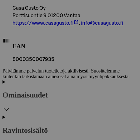
Casa Gusto Oy
Porttisuontie 9 01200 Vantaa
https://www.casagusto.fi
,
info@casagusto.fi
EAN
8000350007935
Päivitämme palvelun tuotetietoja aktiivisesti. Suosittelemme
kuitenkin tarkistamaan ainesosat aina myös myyntipakkauksesta.
Ominaisuudet
Ravintosisältö