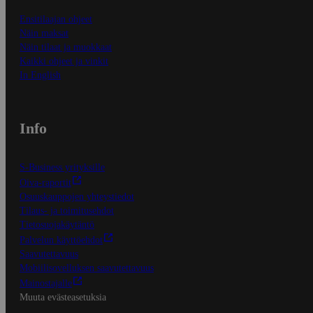
Ensitilaajan ohjeet
Näin maksat
Näin tilaat ja muokkaat
Kaikki ohjeet ja vinkit
In English
Info
S-Business yrityksille
Oiva-raportit
Osuuskauppojen yhteystiedot
Tilaus- ja toimitusehdot
Tietosuojakäytäntö
Palvelun käyttöehdot
Saavutettavuus
Mobiilisovelluksen saavutettavuus
Mainostajalle
Muuta evästeasetuksia