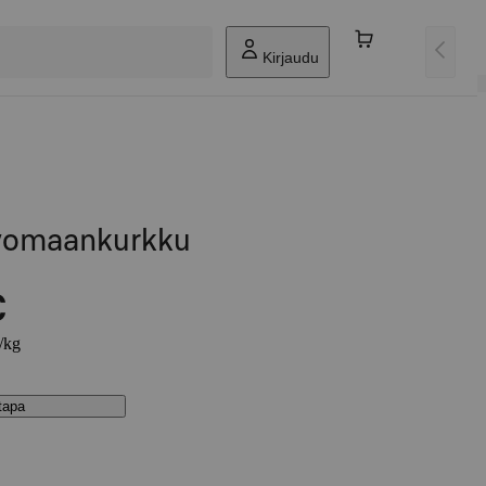
Kirjaudu
 Avomaankurkku
€
€/kg
stapa