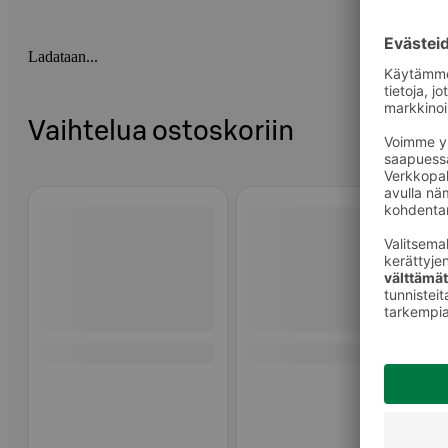
Ladataan...
Vaihtelua ostoskoriin
Ohita listaus