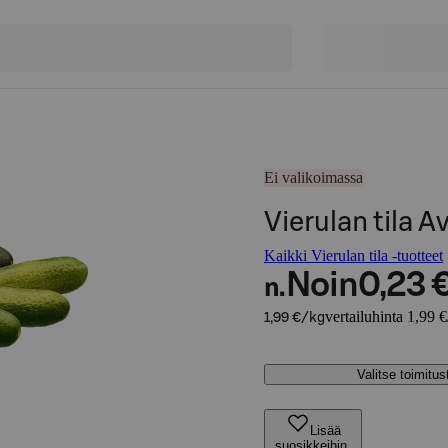
Ei valikoimassa
Vierulan tila
Kaikki Vierulan tila -tuotteet
Noin
0,23 
n.
vertailuhinta 1,99 
1,99 €/kg
Valitse toimitu
Lisää
suosikkeihin,