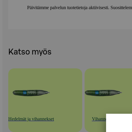
Päivitämme palvelun tuotetietoja aktiivisesti. Suositte
Katso myös
Hedelmät ja vihannekset
Vihannekset