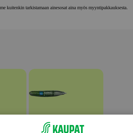
lemme kuitenkin tarkistamaan ainesosat aina myös myyntipakkauksesta.
Kurkut