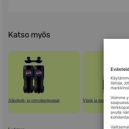
Katso myös
Alkoholi- ja virvoitusjuomat
Viinit ja muut rypäletuott