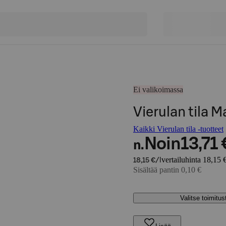
Ei valikoimassa
Vierulan tila 
Kaikki Vierulan tila -tuotteet
Noin
13,71 
n.
vertailuhinta 18,15 €
18,15 €/l
Sisältää pantin 0,10 €
Valitse toimitu