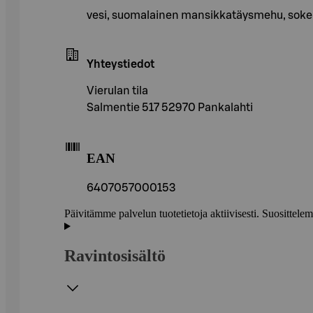
vesi, suomalainen mansikkatäysmehu, sokeri,
Yhteystiedot
Vierulan tila
Salmentie 517 52970 Pankalahti
EAN
6407057000153
Päivitämme palvelun tuotetietoja aktiivisesti. Suositte
Ravintosisältö