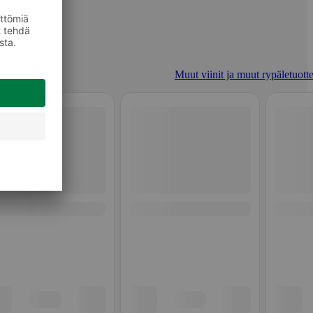
Muut viinit ja muut rypäletuotte