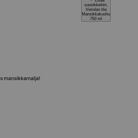
Lisää
suosikkeihin,
Vierulan tila
Mansikkakuohu
750 ml
as mansikkamalja!