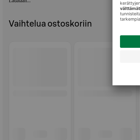
Ladataan...
Vaihtelua ostoskoriin
Ohita listaus