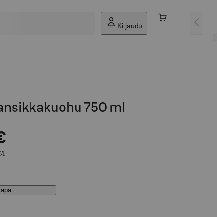
Kirjaudu
Mansikkakuohu 750 ml
€
/l
stapa