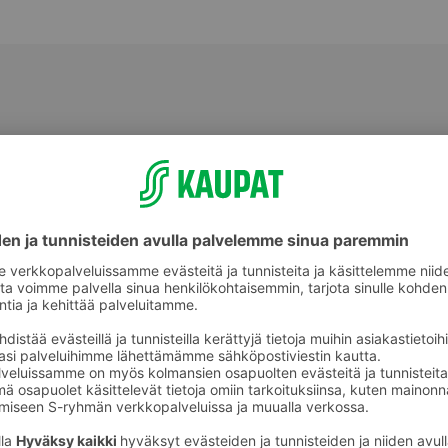
eet
Muut viinit ja muut rypäletuotteet