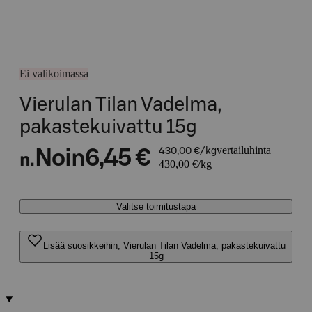
Ei valikoimassa
Vierulan Tilan Vadelma,
pakastekuivattu 15g
vertailuhinta
Noin
6,45 €
430,00 €/kg
n.
430,00 €/kg
Valitse toimitustapa
Lisää suosikkeihin, Vierulan Tilan Vadelma, pakastekuivattu
15g