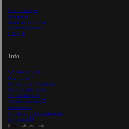
Ensitilaajan ohjeet
Näin maksat
Näin tilaat ja muokkaat
Kaikki ohjeet ja vinkit
In English
Info
S-Business yrityksille
Oiva-raportit
Osuuskauppojen yhteystiedot
Tilaus- ja toimitusehdot
Tietosuojakäytäntö
Palvelun käyttöehdot
Saavutettavuus
Mobiilisovelluksen saavutettavuus
Mainostajalle
Muuta evästeasetuksia