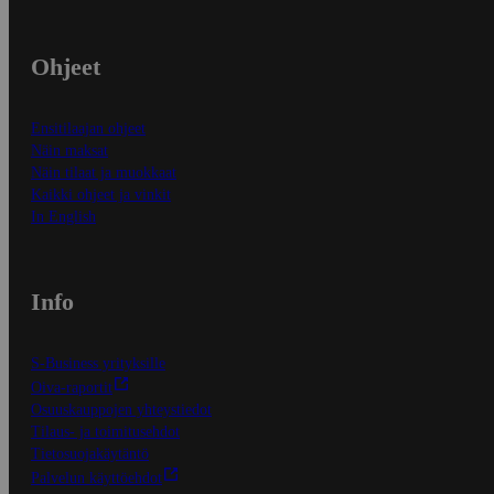
Ohjeet
Ensitilaajan ohjeet
Näin maksat
Näin tilaat ja muokkaat
Kaikki ohjeet ja vinkit
In English
Info
S-Business yrityksille
Oiva-raportit
Osuuskauppojen yhteystiedot
Tilaus- ja toimitusehdot
Tietosuojakäytäntö
Palvelun käyttöehdot