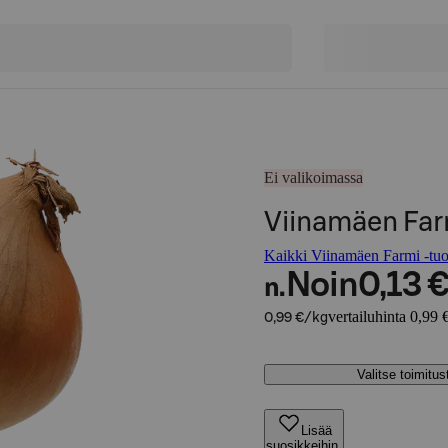
Ei valikoimassa
Viinamäen Farm
Kaikki Viinamäen Farmi -tuo
Noin
0,13 
n.
vertailuhinta 0,99 
0,99 €/kg
Valitse toimitu
Lisää
suosikkeihin,