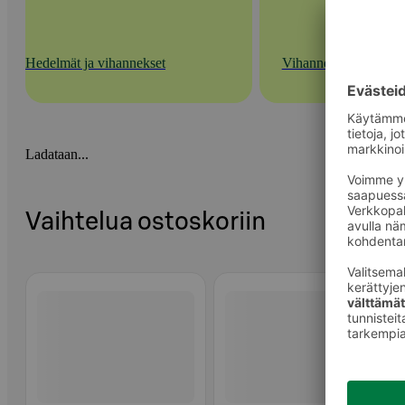
Hedelmät ja vihannekset
Vihannekset
Ladataan...
Vaihtelua ostoskoriin
Ohita listaus