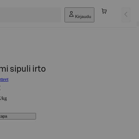
Kirjaudu
i sipuli irto
tteet
€
€/kg
stapa