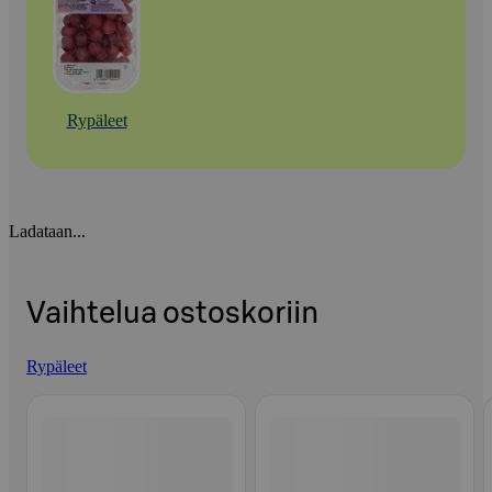
Rypäleet
Ladataan...
Vaihtelua ostoskoriin
Rypäleet
Ohita listaus