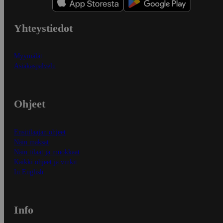
Yhteystiedot
Myymälät
Asiakaspalvelu
Ohjeet
Ensitilaajan ohjeet
Näin maksat
Näin tilaat ja muokkaat
Kaikki ohjeet ja vinkit
In English
Info