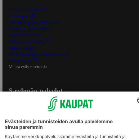
S-Business yrityksille
Oiva-raportit
Osuuskauppojen yhteystiedot
Tilaus- ja toimitusehdot
Tietosuojakäytäntö
Palvelun käyttöehdot
Saavutettavuus
Mobiilisovelluksen saavutettavuus
Mainostajalle
Muuta evästeasetuksia
S-ryhmän palvelut
S-ryhmä
Asiakasomistajuus
Yhteishyvä Ruoka -sovellus
S-ostoslista -sovellus
Prisma.fi