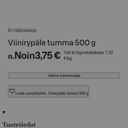
Ei valikoimassa
Viinirypäle tumma 500 g
vertailuhinta 7,50
Noin
3,75 €
7,50 €/kg
n.
€/kg
Valitse toimitustapa
Lisää suosikkeihin, Viinirypäle tumma 500 g
Tuotetiedot