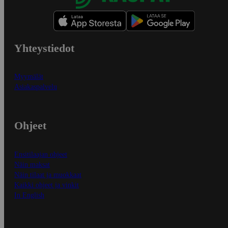
Yhteystiedot
Myymälät
Asiakaspalvelu
Ohjeet
Ensitilaajan ohjeet
Näin maksat
Näin tilaat ja muokkaat
Kaikki ohjeet ja vinkit
In English