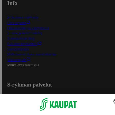
Info
S-Business yrityksille
Oiva-raportit
Osuuskauppojen yhteystiedot
Tilaus- ja toimitusehdot
Tietosuojakäytäntö
Palvelun käyttöehdot
Saavutettavuus
Mobiilisovelluksen saavutettavuus
Mainostajalle
Muuta evästeasetuksia
S-ryhmän palvelut
S-ryhmä
Asiakasomistajuus
Yhteishyvä Ruoka -sovellus