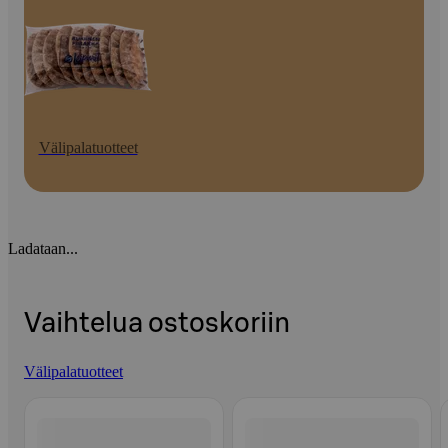
Välipalatuotteet
Ladataan...
Vaihtelua ostoskoriin
Välipalatuotteet
Ohita listaus