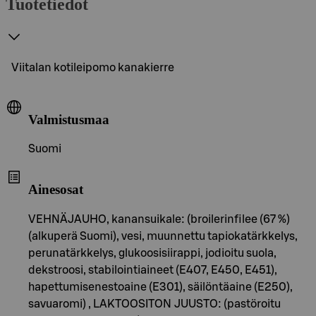
Tuotetiedot
Viitalan kotileipomo kanakierre
Valmistusmaa
Suomi
Ainesosat
VEHNÄJAUHO, kanansuikale: (broilerinfilee (67 %)
(alkuperä Suomi), vesi, muunnettu tapiokatärkkelys,
perunatärkkelys, glukoosisiirappi, jodioitu suola,
dekstroosi, stabilointiaineet (E407, E450, E451),
hapettumisenestoaine (E301), säilöntäaine (E250),
savuaromi) , LAKTOOSITON JUUSTO: (pastöroitu