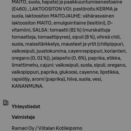
MAITO, suola, hapate) ja paakkuuntumisenestoaine
(E460) , LAKTOOSITON VOI: pastöroitu KERMA ja
suola, laktoositon MAITOJAUHE: vähärasvainen
laktoositon MAITO, emulgointiaine (lesitiini), D-
vitamiini, SALSA: tomaatti (81 %) (murskattuja
tomaatteja, tomaattipyree), sipuli (8 %), vihreä chili,
suola, maissitärkkelys, mausteet ja yrtit (chilipippuri,
valkosipuli, juustokumina, cayennepippuri, korianteri,
oregano (0, 01 %)), jalapeño (0, 6%), paprika, etikka,
limettimehu, cajuni: valkosipuli, suola, sipuli, oregano,
valkopippuri, paprika, glukoosi, cayenne, lipstikka,
rapsiöljy, aromi (paprika), hiiva, suola, vesi,
KANANMUNA.
Yhteystiedot
Valmistaja
Ramari Oy / Viitalan Kotileipomo