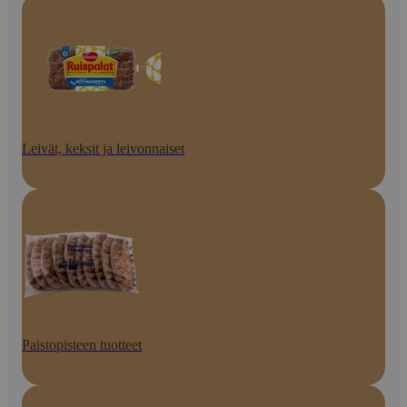
Leivät, keksit ja leivonnaiset
Paistopisteen tuotteet