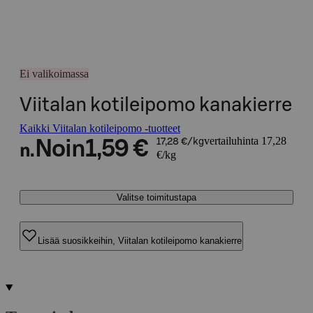
Ei valikoimassa
Viitalan kotileipomo kanakierre
Kaikki Viitalan kotileipomo -tuotteet
vertailuhinta 17,28
Noin
1,59 €
17,28 €/kg
n.
€/kg
Valitse toimitustapa
Lisää suosikkeihin, Viitalan kotileipomo kanakierre