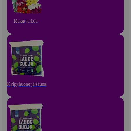
Kukat ja koti
Kylpyhuone ja sauna