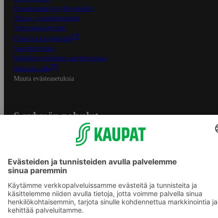
Osuuskauppojen yhteystiedot
Tilaus- ja toimitusehdot
Tietosuojakäytäntö
Palvelun käyttöehdot
Saavutettavuus
Mobiilisovelluksen saavutettavuus
Mainostajalle
Muuta evästeasetuksia
S-ryhmän palvelut
S-ryhmä
Asiakasomistajuus
Yhteishyvä Ruoka -sovellus
S-ostoslista -sovellus
Prisma.fi
Sokos.fi
S-Pankki