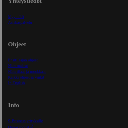
Yhteystiedot
Myymälät
Asiakaspalvelu
Ohjeet
Ensitilaajan ohjeet
Näin maksat
Näin tilaat ja muokkaat
Kaikki ohjeet ja vinkit
In English
Info
S-Business yrityksille
Oiva-raportit