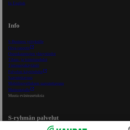
In English
Info
S-Business yrityksille
Oiva-raportit
Osuuskauppojen yhteystiedot
Tilaus- ja toimitusehdot
Tietosuojakäytäntö
Palvelun käyttöehdot
Saavutettavuus
Mobiilisovelluksen saavutettavuus
Mainostajalle
Muuta evästeasetuksia
S-ryhmän palvelut