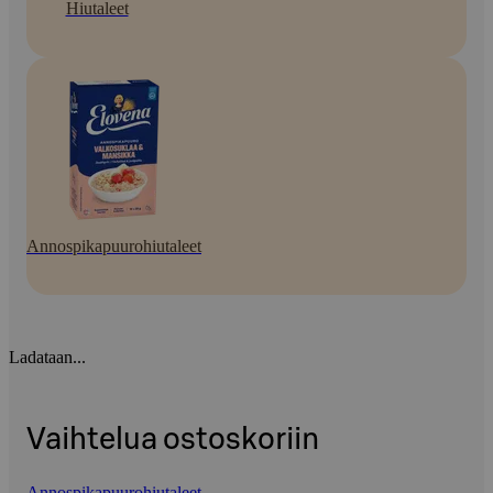
Hiutaleet
Annospikapuurohiutaleet
Ladataan...
Vaihtelua ostoskoriin
Annospikapuurohiutaleet