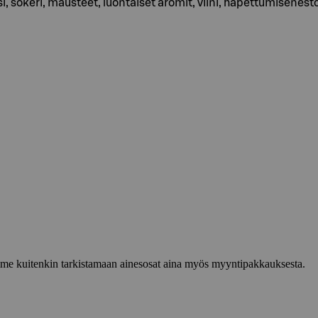
si, sokeri, mausteet, luontaiset aromit, viini, hapettumisenes
lemme kuitenkin tarkistamaan ainesosat aina myös myyntipakkauksesta.