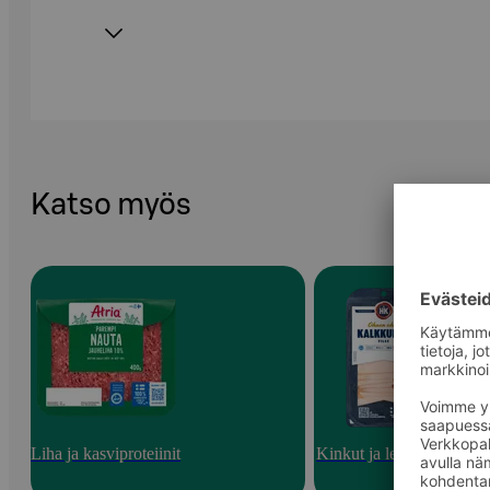
Katso myös
Liha ja kasviproteiinit
Kinkut ja leikkeleet