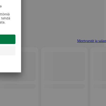
Meetvurstit ja salam