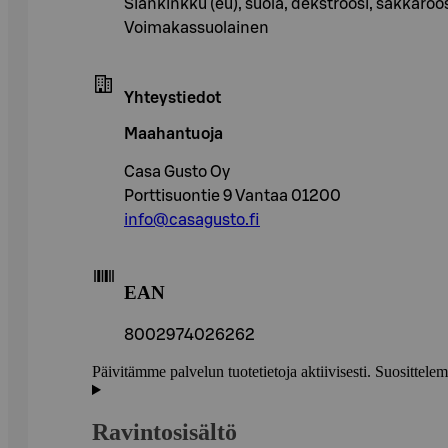
Siankinkku (eu), suola, dekstroosi, sakkaroo
Voimakassuolainen
Yhteystiedot
Maahantuoja
Casa Gusto Oy
Porttisuontie 9 Vantaa 01200
info@casagusto.fi
EAN
8002974026262
Päivitämme palvelun tuotetietoja aktiivisesti. Suositte
Ravintosisältö