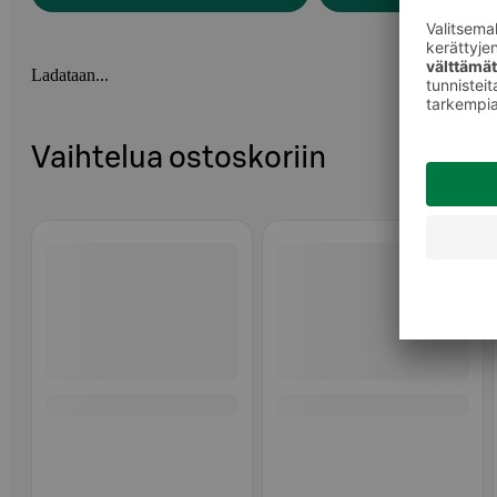
Ladataan...
Vaihtelua ostoskoriin
Ohita listaus