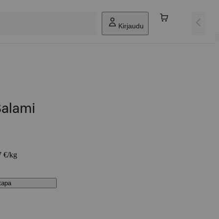
Kirjaudu
Salami
7 €/kg
stapa