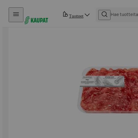
Hyppää sisältöön
Tuotteet