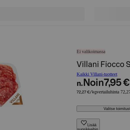
Ei valikoimassa
Villani Fiocco 
Kaikki Villani-tuotteet
Noin
7,95 €
n.
vertailuhinta 72,2
72,27 €/kg
Valitse toimitu
Lisää
suosikkeihin,