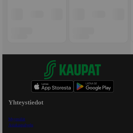
Yhteystiedot
Myymälät
Asiakaspalvelu