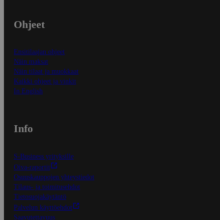
Ohjeet
Ensitilaajan ohjeet
Näin maksat
Näin tilaat ja muokkaat
Kaikki ohjeet ja vinkit
In English
Info
S-Business yrityksille
Oiva-raportit
Osuuskauppojen yhteystiedot
Tilaus- ja toimitusehdot
Tietosuojakäytäntö
Palvelun käyttöehdot
Saavutettavuus