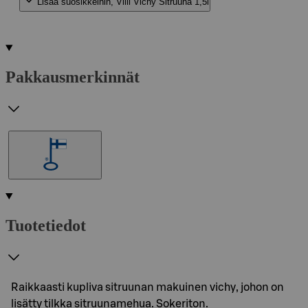
Lisää suosikkeihin, Villi Vichy Sitruuna 1,5l
Pakkausmerkinnät
Tuotetiedot
Raikkaasti kupliva sitruunan makuinen vichy, johon on
lisätty tilkka sitruunamehua. Sokeriton.