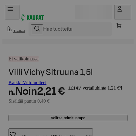
Hyppää sisältöön
Tuotteet
Ei valikoimassa
Villi Vichy Sitruuna 1,5l
Kaikki Villi-tuotteet
vertailuhinta 1,21 €/l
Noin
2,21 €
1,21 €/l
n.
Sisältää pantin 0,40 €
Valitse toimitustapa