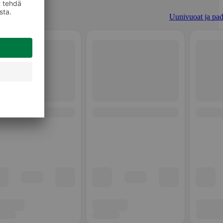
Uunivuoat ja pad