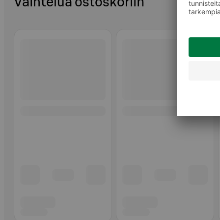
Vaihtelua ostoskoriin
Ohita listaus