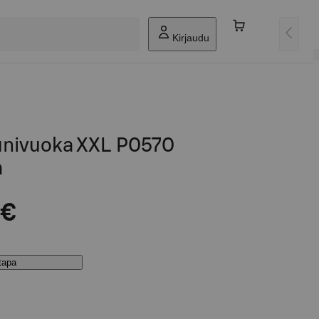
Kirjaudu
uunivuoka XXL P0570
m
 €
stapa