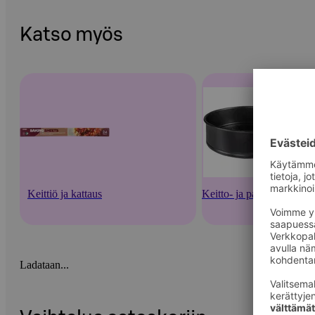
Katso myös
Keittiö ja kattaus
Keitto- ja paistoastiat
Ladataan...