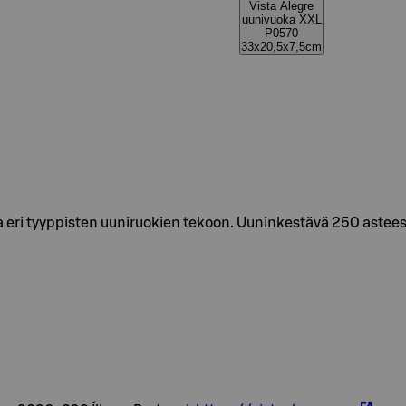
Vista Alegre
uunivuoka XXL
P0570
33x20,5x7,5cm
eri tyyppisten uuniruokien tekoon. Uuninkestävä 250 asteese