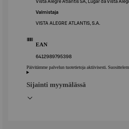
Vista Alegre Atlantis SA, Lugar da Vista Ale
Valmistaja
VISTA ALEGRE ATLANTIS, S.A.
EAN
6412989795398
Päivitämme palvelun tuotetietoja aktiivisesti. Suositte
Sijainti myymälässä