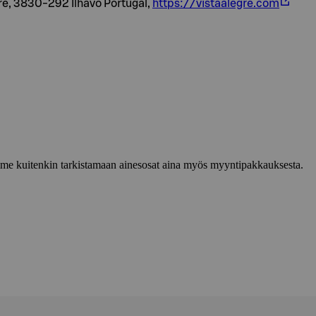
gre, 3830-292 Ílhavo Portugal,
https://vistaalegre.com
lemme kuitenkin tarkistamaan ainesosat aina myös myyntipakkauksesta.