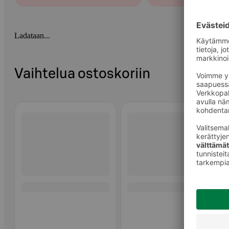
Ladataan...
Vaihtelua ostoskoriin
Ohita listaus