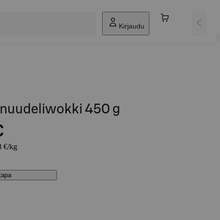
Kirjaudu
nuudeliwokki 450 g
€
8 €/kg
stapa