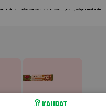
lemme kuitenkin tarkistamaan ainesosat aina myös myyntipakkauksesta.
Muu valmisruoka