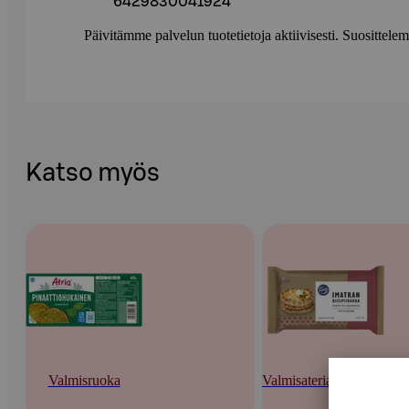
6429830041924
Päivitämme palvelun tuotetietoja aktiivisesti. Suositte
Katso myös
Valmisruoka
Valmisateriat ja -keitot