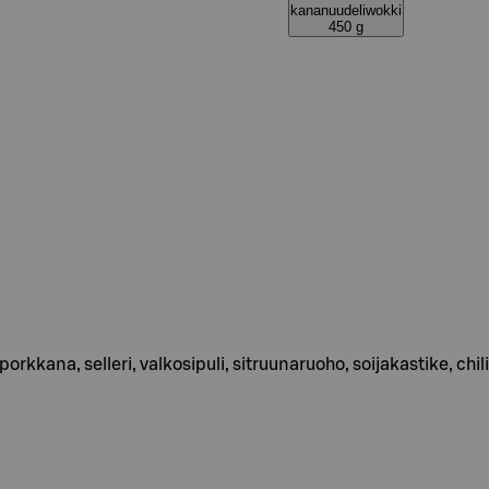
kananuudeliwokki
450 g
porkkana, selleri, valkosipuli, sitruunaruoho, soijakastike, chi