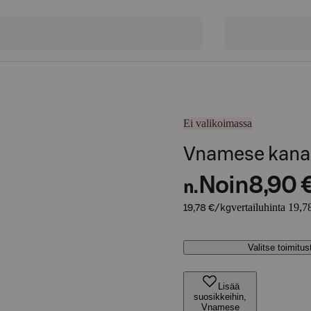
Ei valikoimassa
Vnamese kana
Noin
8,90 
n.
vertailuhinta 19,7
19,78 €/kg
Valitse toimitu
Lisää
suosikkeihin,
Vnamese