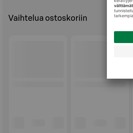
Vaihtelua ostoskoriin
Ohita listaus