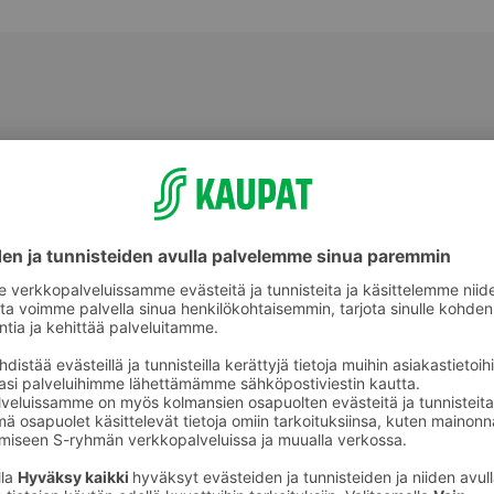
Muu valmisruoka