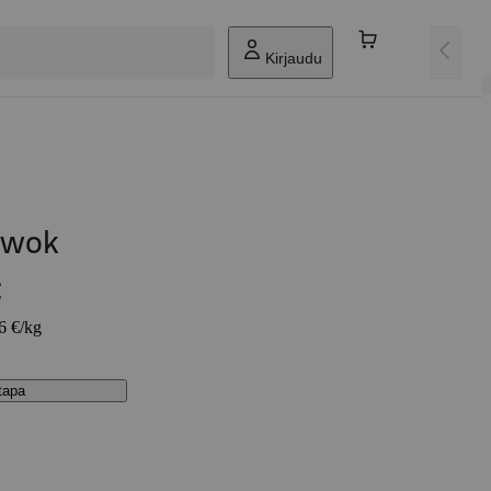
Kirjaudu
ewok
€
46 €/kg
stapa