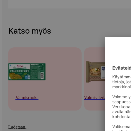
Katso myös
Valmisruoka
Valmisateriat ja -keitot
Ladataan...