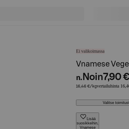
Ei valikoimassa
Vnamese Veg
Noin
7,90 
n.
vertailuhinta 16,
16,46 €/kg
Valitse toimitu
Lisää
suosikkeihin,
Vnamese