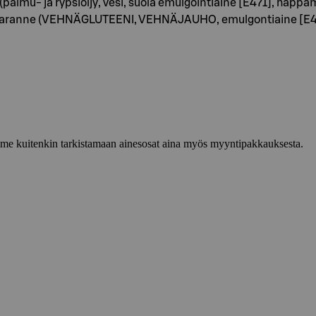
palmu- ja rypsiöljy, vesi, suola emulgointiaine [E471], happ
paranne (VEHNÄGLUTEENI, VEHNÄJAUHO, emulgontiaine [E4
lemme kuitenkin tarkistamaan ainesosat aina myös myyntipakkauksesta.