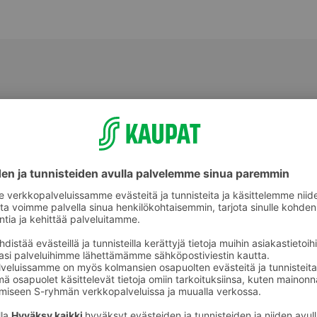
Makeat leivonnaiset