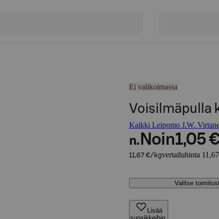
Ei valikoimassa
Voisilmäpulla 
Kaikki Leipomo J.W. Virtanen
Noin
1,05 
n.
vertailuhinta 11,6
11,67 €/kg
Valitse toimitu
Lisää
suosikkeihin,