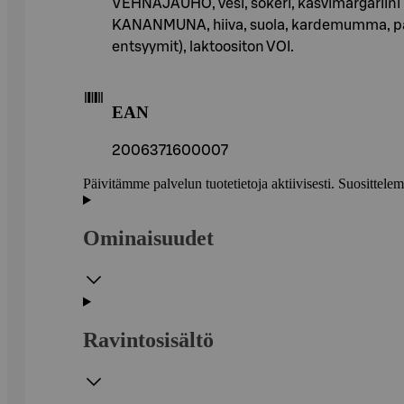
VEHNÄJAUHO, vesi, sokeri, kasvimargariini (
KANANMUNA, hiiva, suola, kardemumma, 
entsyymit), laktoositon VOI.
EAN
2006371600007
Päivitämme palvelun tuotetietoja aktiivisesti. Suositte
Ominaisuudet
Ravintosisältö