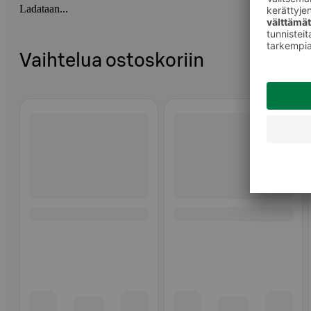
Ladataan...
Vaihtelua ostoskoriin
Ohita listaus