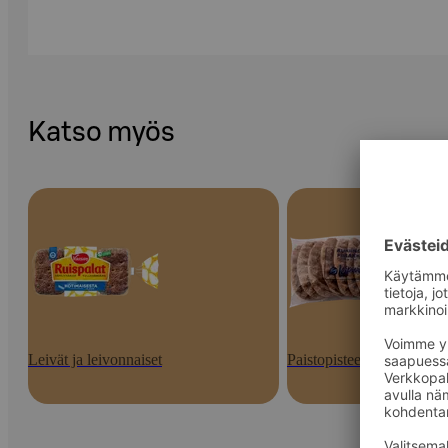
Katso myös
Leivät ja leivonnaiset
Paistopisteen tuotteet