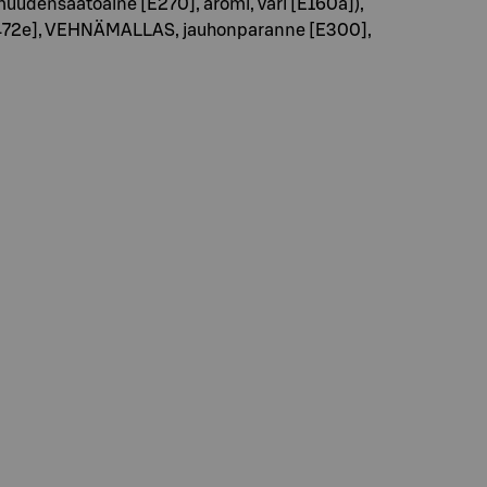
amuudensäätöaine [E270], aromi, väri [E160a]),
72e], VEHNÄMALLAS, jauhonparanne [E300],