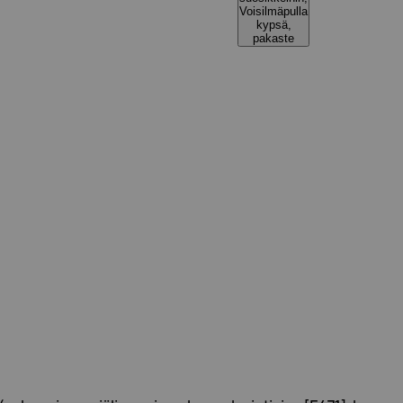
Voisilmäpulla
kypsä,
pakaste