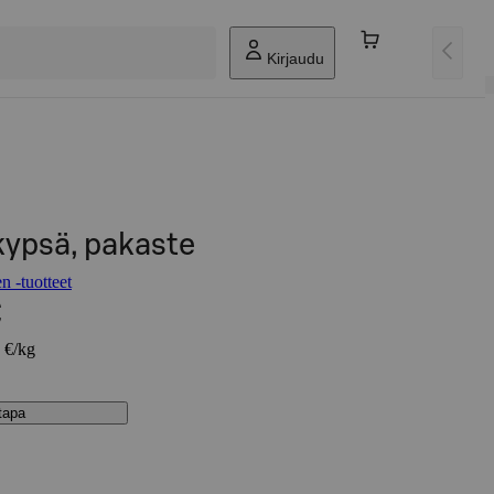
Kirjaudu
kypsä, pakaste
 -tuotteet
€
7 €/kg
stapa