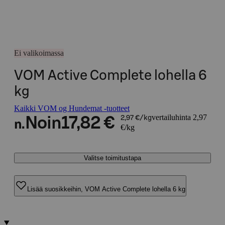
Ei valikoimassa
VOM Active Complete lohella 6
kg
Kaikki VOM og Hundemat -tuotteet
vertailuhinta 2,97
Noin
17,82 €
2,97 €/kg
n.
€/kg
Valitse toimitustapa
Lisää suosikkeihin, VOM Active Complete lohella 6 kg