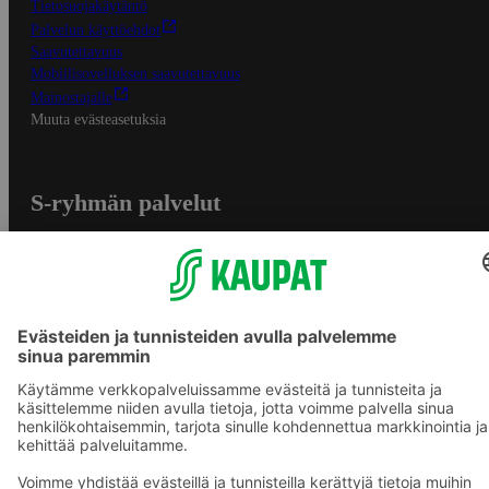
Tietosuojakäytäntö
Palvelun käyttöehdot
Saavutettavuus
Mobiilisovelluksen saavutettavuus
Mainostajalle
Muuta evästeasetuksia
S-ryhmän palvelut
S-ryhmä
Asiakasomistajuus
Yhteishyvä Ruoka -sovellus
S-ostoslista -sovellus
Prisma.fi
Sokos.fi
S-Pankki
Yhteishyvä
Sokos Hotels
Raflaamo