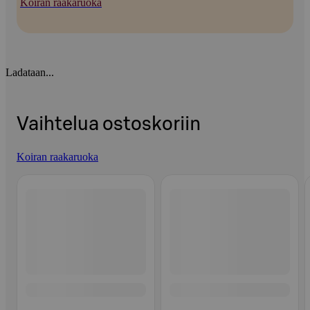
Koiran raakaruoka
Ladataan...
Vaihtelua ostoskoriin
Koiran raakaruoka
Ohita listaus