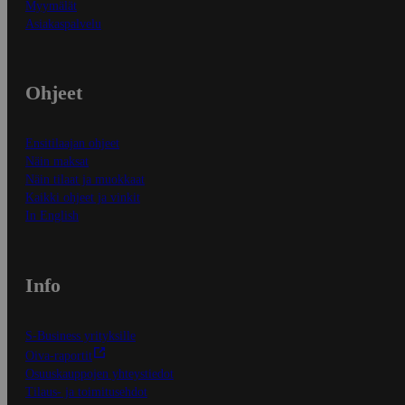
Myymälät
Asiakaspalvelu
Ohjeet
Ensitilaajan ohjeet
Näin maksat
Näin tilaat ja muokkaat
Kaikki ohjeet ja vinkit
In English
Info
S-Business yrityksille
Oiva-raportit
Osuuskauppojen yhteystiedot
Tilaus- ja toimitusehdot