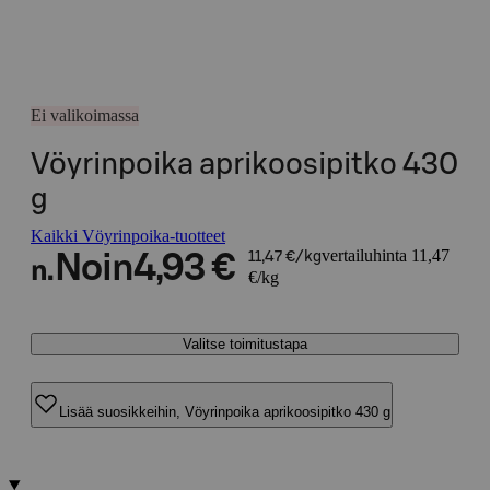
Ei valikoimassa
Vöyrinpoika aprikoosipitko 430
g
Kaikki Vöyrinpoika-tuotteet
vertailuhinta 11,47
Noin
4,93 €
11,47 €/kg
n.
€/kg
Valitse toimitustapa
Lisää suosikkeihin, Vöyrinpoika aprikoosipitko 430 g