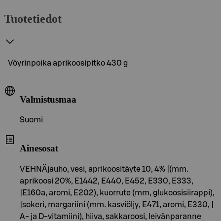
Tuotetiedot
Vöyrinpoika aprikoosipitko 430 g
Valmistusmaa
Suomi
Ainesosat
VEHNÄjauho, vesi, aprikoositäyte 10, 4% |(mm.
aprikoosi 20%, E1442, E440, E452, E330, E333,
|E160a, aromi, E202), kuorrute (mm, glukoosisiirappi),
|sokeri, margariini (mm. kasviöljy, E471, aromi, E330, |
A- ja D-vitamiini), hiiva, sakkaroosi, leivänparanne