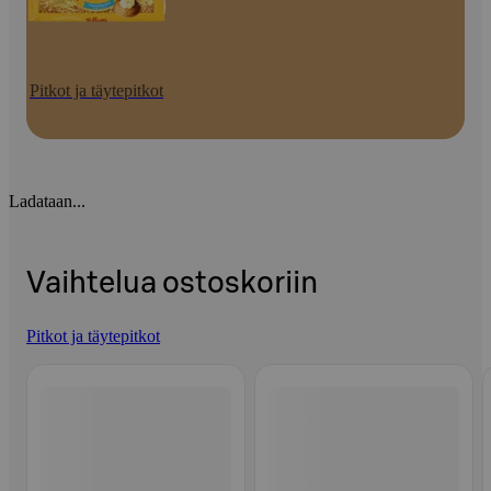
Pitkot ja täytepitkot
Ladataan...
Vaihtelua ostoskoriin
Pitkot ja täytepitkot
Ohita listaus