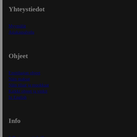
Yhteystiedot
Myymälät
Asiakaspalvelu
Ohjeet
Ensitilaajan ohjeet
Näin maksat
Näin tilaat ja muokkaat
Kaikki ohjeet ja vinkit
In English
Info