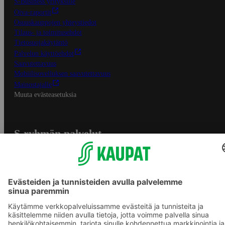
S-Business yrityksille
Oiva-raportit
Osuuskauppojen yhteystiedot
Tilaus- ja toimitusehdot
Tietosuojakäytäntö
Palvelun käyttöehdot
Saavutettavuus
Mobiilisovelluksen saavutettavuus
Mainostajalle
Muuta evästeasetuksia
S-ryhmän palvelut
S-ryhmä
Asiakasomistajuus
Yhteishyvä Ruoka -sovellus
S-ostoslista -sovellus
Prisma.fi
Sokos.fi