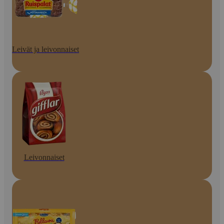
Leivät ja leivonnaiset
Leivonnaiset