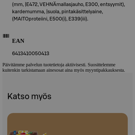
(mm, |E472, VEHNÄmallasjauho, E300, entsyymit),
kardemumma, |suola, pintakäsittelyaine,
(MAITOproteiini, E500(i), E339(iii).
EAN
6413410050413
Päivitämme palvelun tuotetietoja aktiivisesti. Suosittelemme
kuitenkin tarkistamaan ainesosat aina myös myyntipakkauksesta.
Katso myös