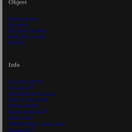
Ohjeet
Ensitilaajan ohjeet
Näin maksat
Näin tilaat ja muokkaat
Kaikki ohjeet ja vinkit
In English
Info
S-Business yrityksille
Oiva-raportit
Osuuskauppojen yhteystiedot
Tilaus- ja toimitusehdot
Tietosuojakäytäntö
Palvelun käyttöehdot
Saavutettavuus
Mobiilisovelluksen saavutettavuus
Mainostajalle