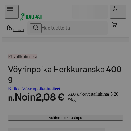
Hyppää sisältöön
Tuotteet
Ei valikoimassa
Vöyrinpoika Herkkuranska 400
g
Kaikki Vöyrinpoika-tuotteet
vertailuhinta 5,20
Noin
2,08 €
5,20 €/kg
n.
€/kg
Valitse toimitustapa