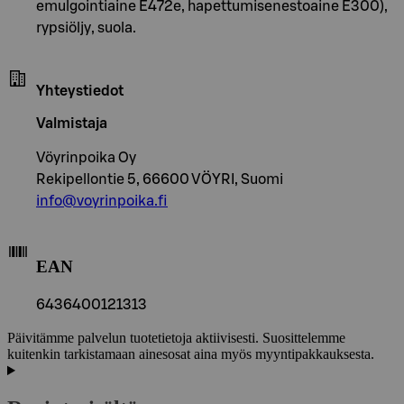
emulgointiaine E472e, hapettumisenestoaine E300),
rypsiöljy, suola.
Yhteystiedot
Valmistaja
Vöyrinpoika Oy
Rekipellontie 5, 66600 VÖYRI, Suomi
info@voyrinpoika.fi
EAN
6436400121313
Päivitämme palvelun tuotetietoja aktiivisesti. Suosittelemme
kuitenkin tarkistamaan ainesosat aina myös myyntipakkauksesta.