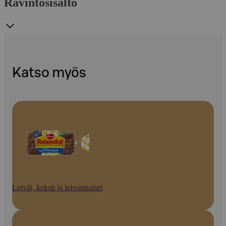
Ravintosisältö
Katso myös
Leivät, keksit ja leivonnaiset