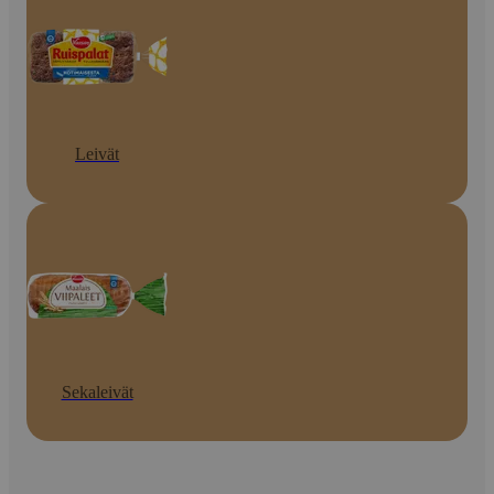
Leivät
Sekaleivät