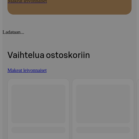
Makeat leivonnaiset
Ladataan...
Vaihtelua ostoskoriin
Makeat leivonnaiset
Ohita listaus