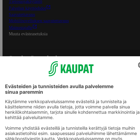
Tietosuojakäytäntö
Palvelun käyttöehdot
Saavutettavuus
Mobiilisovelluksen saavutettavuus
Mainostajalle
Muuta evästeasetuksia
S-ryhmän palvelut
S-ryhmä
Asiakasomistajuus
Yhteishyvä Ruoka -sovellus
S-ostoslista -sovellus
Prisma.fi
Sokos.fi
S-Pankki
Yhteishyvä
Sokos Hotels
Raflaamo