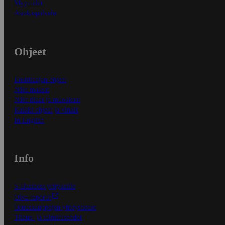
Myymälät
Asiakaspalvelu
Ohjeet
Ensitilaajan ohjeet
Näin maksat
Näin tilaat ja muokkaat
Kaikki ohjeet ja vinkit
In English
Info
S-Business yrityksille
Oiva-raportit
Osuuskauppojen yhteystiedot
Tilaus- ja toimitusehdot