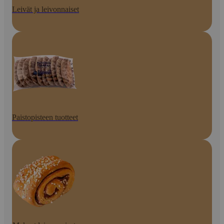
Leivät ja leivonnaiset
Paistopisteen tuotteet