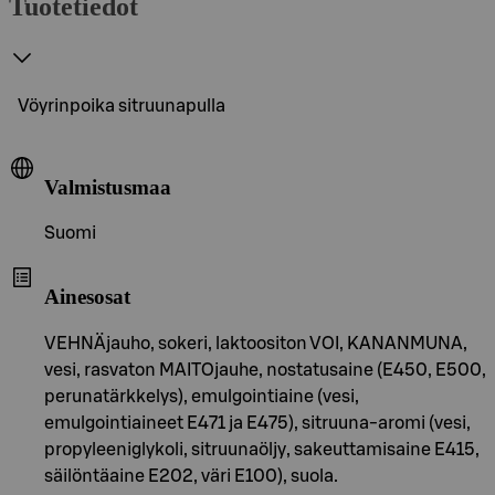
Tuotetiedot
Vöyrinpoika sitruunapulla
Valmistusmaa
Suomi
Ainesosat
VEHNÄjauho, sokeri, laktoositon VOI, KANANMUNA,
vesi, rasvaton MAITOjauhe, nostatusaine (E450, E500,
perunatärkkelys), emulgointiaine (vesi,
emulgointiaineet E471 ja E475), sitruuna-aromi (vesi,
propyleeniglykoli, sitruunaöljy, sakeuttamisaine E415,
säilöntäaine E202, väri E100), suola.