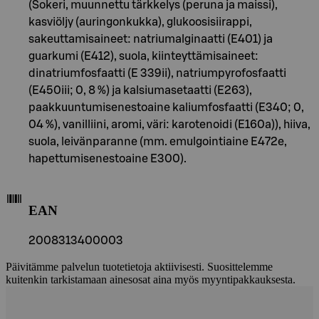
(Sokeri, muunnettu tärkkelys (peruna ja maissi),
kasviöljy (auringonkukka), glukoosisiirappi,
sakeuttamisaineet: natriumalginaatti (E401) ja
guarkumi (E412), suola, kiinteyttämisaineet:
dinatriumfosfaatti (E 339ii), natriumpyrofosfaatti
(E450iii; 0, 8 %) ja kalsiumasetaatti (E263),
paakkuuntumisenestoaine kaliumfosfaatti (E340; 0,
04 %), vanilliini, aromi, väri: karotenoidi (E160a)), hiiva,
suola, leivänparanne (mm. emulgointiaine E472e,
hapettumisenestoaine E300).
EAN
2008313400003
Päivitämme palvelun tuotetietoja aktiivisesti. Suosittelemme
kuitenkin tarkistamaan ainesosat aina myös myyntipakkauksesta.