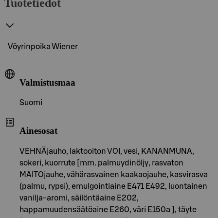
Tuotetiedot
Vöyrinpoika Wiener
Valmistusmaa
Suomi
Ainesosat
VEHNÄjauho, laktooiton VOI, vesi, KANANMUNA,
sokeri, kuorrute [mm. palmuydinöljy, rasvaton
MAITOjauhe, vähärasvainen kaakaojauhe, kasvirasva
(palmu, rypsi), emulgointiaine E471 E492, luontainen
vanilja-aromi, säilöntäaine E202,
happamuudensäätöaine E260, väri E150a ], täyte