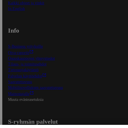
Kaikki ohjeet ja vinkit
In English
Info
S-Business yrityksille
Oiva-raportit
Osuuskauppojen yhteystiedot
Tilaus- ja toimitusehdot
Tietosuojakäytäntö
Palvelun käyttöehdot
Saavutettavuus
Mobiilisovelluksen saavutettavuus
Mainostajalle
Muuta evästeasetuksia
S-ryhmän palvelut