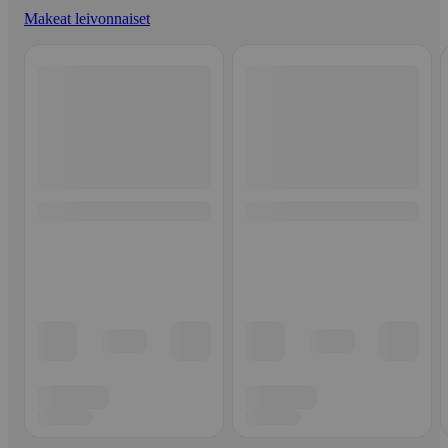
Makeat leivonnaiset
Ohita listaus