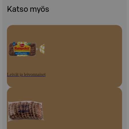
Katso myös
Leivät ja leivonnaiset