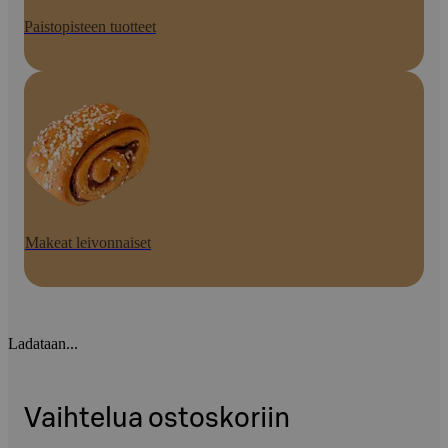
Paistopisteen tuotteet
Makeat leivonnaiset
Ladataan...
Vaihtelua ostoskoriin