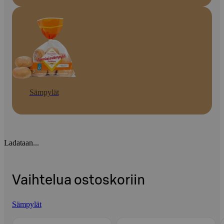
Sämpylät
Ladataan...
Vaihtelua ostoskoriin
Sämpylät
Ohita listaus