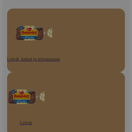
Leivät, keksit ja leivonnaiset
Leivät