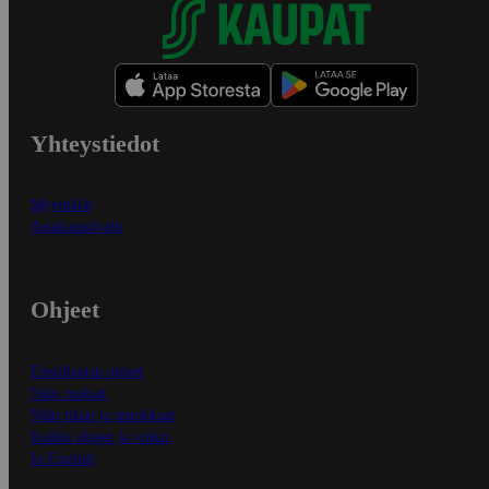
Yhteystiedot
Myymälät
Asiakaspalvelu
Ohjeet
Ensitilaajan ohjeet
Näin maksat
Näin tilaat ja muokkaat
Kaikki ohjeet ja vinkit
In English