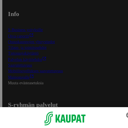
Info
S-Business yrityksille
Oiva-raportit
Osuuskauppojen yhteystiedot
Tilaus- ja toimitusehdot
Tietosuojakäytäntö
Palvelun käyttöehdot
Saavutettavuus
Mobiilisovelluksen saavutettavuus
Mainostajalle
Muuta evästeasetuksia
S-ryhmän palvelut
S-ryhmä
Asiakasomistajuus