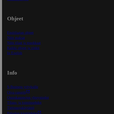
Ohjeet
Ensitilaajan ohjeet
Näin maksat
Näin tilaat ja muokkaat
Kaikki ohjeet ja vinkit
In English
Info
S-Business yrityksille
Oiva-raportit
Osuuskauppojen yhteystiedot
Tilaus- ja toimitusehdot
Tietosuojakäytäntö
Palvelun käyttöehdot