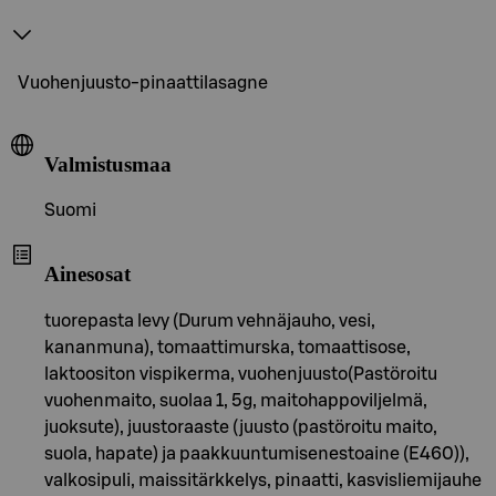
Vuohenjuusto-pinaattilasagne
Valmistusmaa
Suomi
Ainesosat
tuorepasta levy (Durum vehnäjauho, vesi,
kananmuna), tomaattimurska, tomaattisose,
laktoositon vispikerma, vuohenjuusto(Pastöroitu
vuohenmaito, suolaa 1, 5g, maitohappoviljelmä,
juoksute), juustoraaste (juusto (pastöroitu maito,
suola, hapate) ja paakkuuntumisenestoaine (E460)),
valkosipuli, maissitärkkelys, pinaatti, kasvisliemijauhe