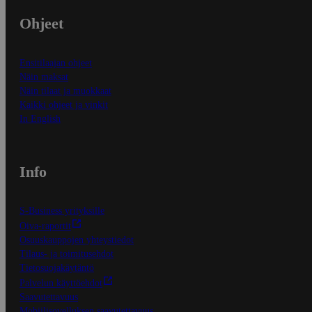
Ohjeet
Ensitilaajan ohjeet
Näin maksat
Näin tilaat ja muokkaat
Kaikki ohjeet ja vinkit
In English
Info
S-Business yrityksille
Oiva-raportit
Osuuskauppojen yhteystiedot
Tilaus- ja toimitusehdot
Tietosuojakäytäntö
Palvelun käyttöehdot
Saavutettavuus
Mobiilisovelluksen saavutettavuus