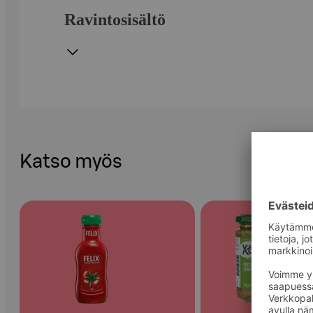
Ravintosisältö
Katso myös