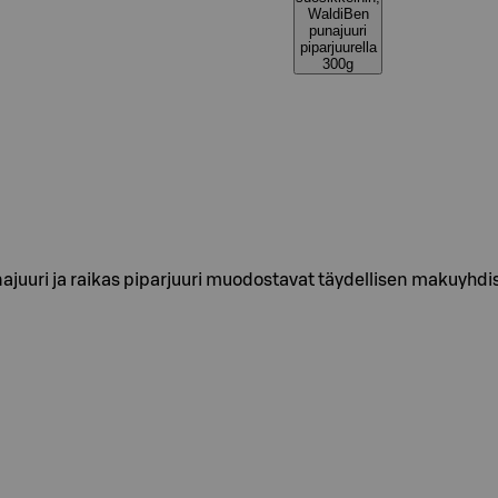
WaldiBen
punajuuri
piparjuurella
300g
najuuri ja raikas piparjuuri muodostavat täydellisen makuyhd