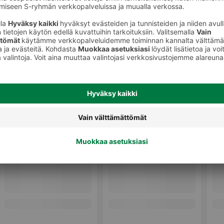
t
Maustetahnat