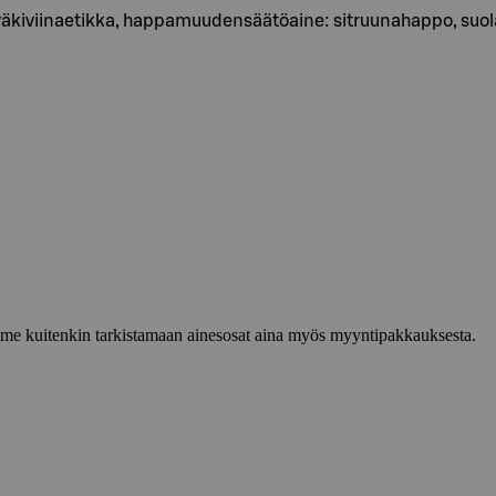
i, väkiviinaetikka, happamuudensäätöaine: sitruunahappo, suol
lemme kuitenkin tarkistamaan ainesosat aina myös myyntipakkauksesta.