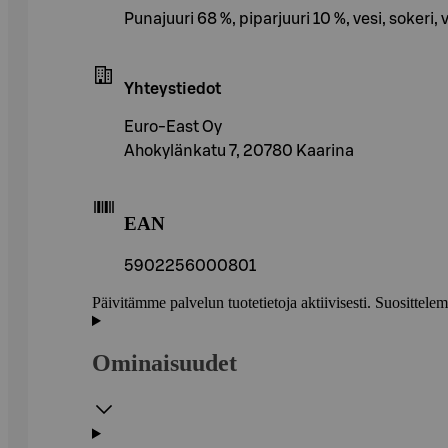
Punajuuri 68 %, piparjuuri 10 %, vesi, soker
Yhteystiedot
Euro-East Oy
Ahokylänkatu 7, 20780 Kaarina
EAN
5902256000801
Päivitämme palvelun tuotetietoja aktiivisesti. Suositte
Ominaisuudet