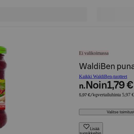
Ei valikoimassa
WaldiBen punaj
Kaikki WaldiBen-tuotteet
Noin
1,79 €
n.
vertailuhinta 5,97 
5,97 €/kg
Valitse toimitu
Lisää
suosikkeihin,