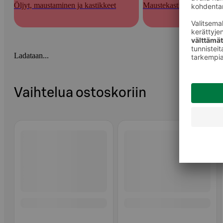
Öljyt, maustaminen ja kastikkeet
Maustekastikkeet ja tahna
Ladataan...
Vaihtelua ostoskoriin
Ohita listaus