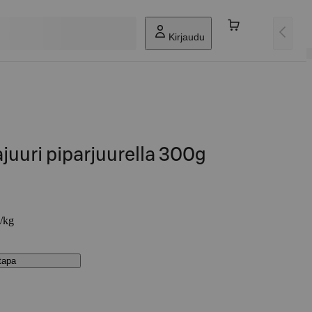
Kirjaudu
uuri piparjuurella 300g
€/kg
stapa