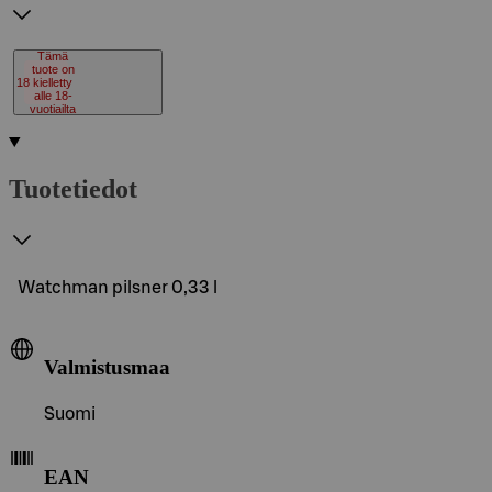
Tämä
tuote on
18
kielletty
alle 18-
vuotiailta
Tuotetiedot
Watchman pilsner 0,33 l
Valmistusmaa
Suomi
EAN