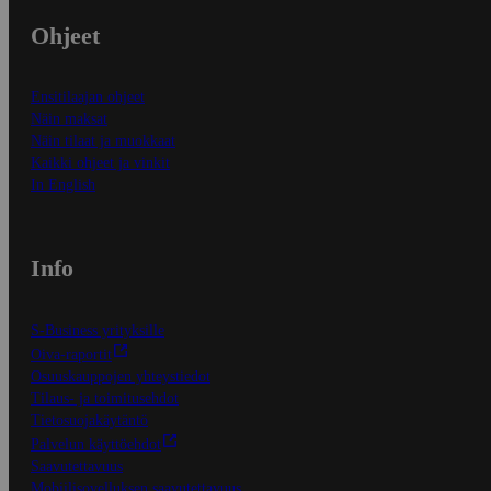
Ohjeet
Ensitilaajan ohjeet
Näin maksat
Näin tilaat ja muokkaat
Kaikki ohjeet ja vinkit
In English
Info
S-Business yrityksille
Oiva-raportit
Osuuskauppojen yhteystiedot
Tilaus- ja toimitusehdot
Tietosuojakäytäntö
Palvelun käyttöehdot
Saavutettavuus
Mobiilisovelluksen saavutettavuus