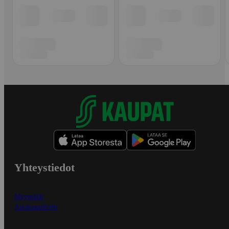
Yhteystiedot
Myymälät
Asiakaspalvelu