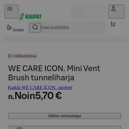
Hyppää sisältöön
Tuotteet
Ei valikoimassa
WE CARE ICON. Mini Vent
Brush tunneliharja
Kaikki WE CARE ICON. -tuotteet
Noin
5,70 €
n.
Valitse toimitustapa