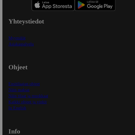
Yhteystiedot
Myymälät
Asiakaspalvelu
Ohjeet
Ensitilaajan ohjeet
Näin maksat
Näin tilaat ja muokkaat
Kaikki ohjeet ja vinkit
In English
Info