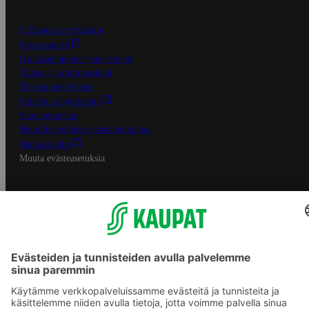
S-Business yrityksille
Oiva-raportit
Osuuskauppojen yhteystiedot
Tilaus- ja toimitusehdot
Tietosuojakäytäntö
Palvelun käyttöehdot
Saavutettavuus
Mobiilisovelluksen saavutettavuus
Mainostajalle
Muuta evästeasetuksia
S-ryhmän palvelut
S-ryhmä
Asiakasomistajuus
Yhteishyvä Ruoka -sovellus
S-ostoslista -sovellus