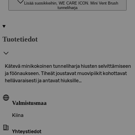
Lisää suosikkeihin, WE CARE ICON. Mini Vent Brush
tunneliharja
Tuotetiedot
Kätevä minikokoinen tunneliharja hiusten selvittämiseen
ja föönaukseen. Tiheät joustavat muovipiikit kohottavat
hellävaraisesti ja antavat hiuksille…
Valmistusmaa
Kiina
Yhteystiedot