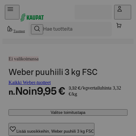
Hyppää sisältöön
Tuotteet
Ei valikoimassa
Weber puuhiili 3 kg FSC
Kaikki Weber-tuotteet
vertailuhinta 3,32
Noin
9,95 €
3,32 €/kg
n.
€/kg
Valitse toimitustapa
Lisää suosikkeihin, Weber puuhiili 3 kg FSC