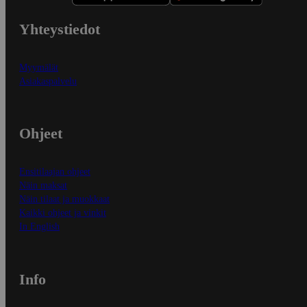
Yhteystiedot
Myymälät
Asiakaspalvelu
Ohjeet
Ensitilaajan ohjeet
Näin maksat
Näin tilaat ja muokkaat
Kaikki ohjeet ja vinkit
In English
Info