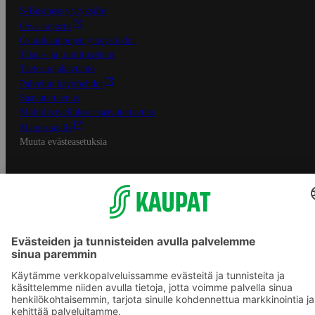
S-Business yrityksille
Oiva-raportit
Osuuskauppojen yhteystiedot
Tilaus- ja toimitusehdot
Tietosuojakäytäntö
Palvelun käyttöehdot
Saavutettavuus
Mobiilisovelluksen saavutettavuus
Mainostajalle
Muuta evästeasetuksia
S-ryhmän palvelut
S-ryhmä
Asiakasomistajuus
Yhteishyvä Ruoka -sovellus
S-ostoslista -sovellus
Prisma.fi
Sokos.fi