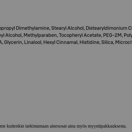
propyl Dimethylamine, Stearyl Alcohol, Distearyldimonium C
leyl Alcohol, Methylparaben, Tocopheryl Acetate, PEG-2M, Pol
Glycerin, Linalool, Hexyl Cinnamal, Histidine, Silica, Microcit
lemme kuitenkin tarkistamaan ainesosat aina myös myyntipakkauksesta.