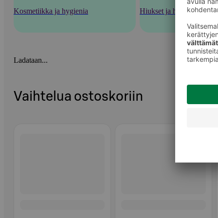
Kosmetiikka ja hygienia
Hiukset ja hiustenhoito
Ladataan...
Vaihtelua ostoskoriin
Ohita listaus