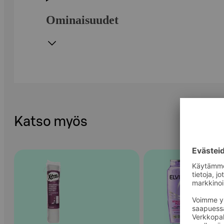
Ominaisuudet
Katso myös