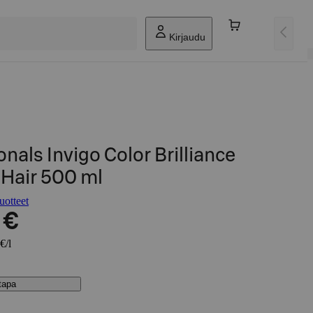
Kirjaudu
nals Invigo Color Brilliance
Hair 500 ml
uotteet
 €
€/l
stapa