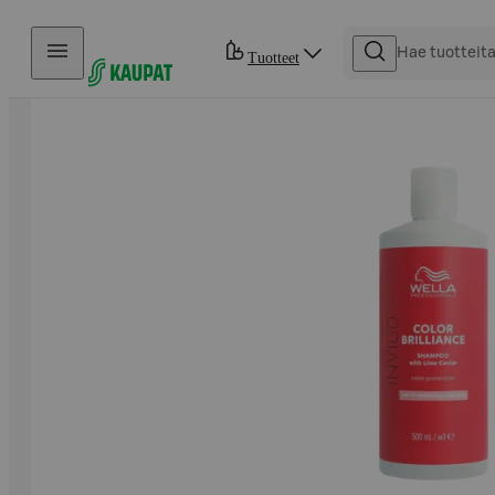
Hyppää sisältöön
Tuotteet