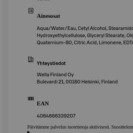
Ainesosat
Aqua/Water/Eau, Cetyl Alcohol, Stearamido
Hydroxyethylcellulose, Glyceryl Stearate, O
Quaternium-80, Citric Acid, Limonene, EDTA, 
Yhteystiedot
Wella Finland Oy
Bulevardi 21, 00180 Helsinki, Finland
EAN
4064666339207
Päivitämme palvelun tuotetietoja aktiivisesti. Suositte