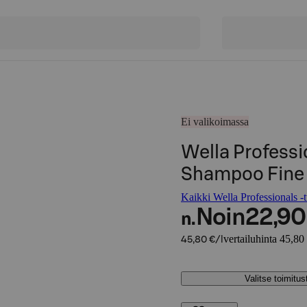
Ei valikoimassa
Wella Professio
Shampoo Fine 
Kaikki Wella Professionals -t
Noin
22,90
n.
vertailuhinta 45,80 
45,80 €/l
Valitse toimitu