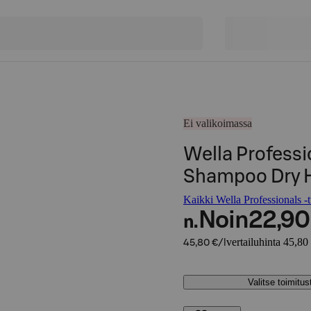
Ei valikoimassa
Wella Professi
Shampoo Dry H
Kaikki Wella Professionals -t
Noin
22,90
n.
vertailuhinta 45,80 
45,80 €/l
Valitse toimitu