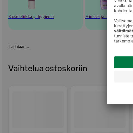
Kosmetiikka ja hygienia
Hiukset ja hiustenhoito
Ladataan...
Vaihtelua ostoskoriin
Ohita listaus