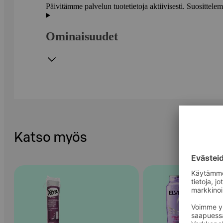
Päivitämme palvelun tuotetietoja aktiivisesti. Suositte
Ominaisuudet
Katso myös