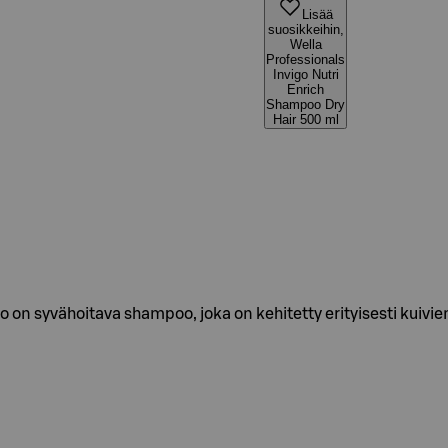
Lisää
suosikkeihin,
Wella
Professionals
Invigo Nutri
Enrich
Shampoo Dry
Hair 500 ml
 on syvähoitava shampoo, joka on kehitetty erityisesti kuivien