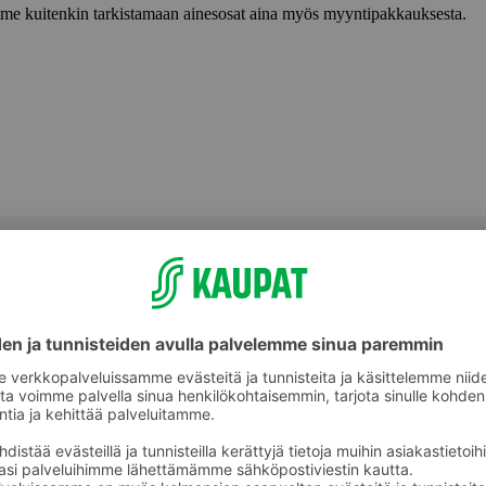
lemme kuitenkin tarkistamaan ainesosat aina myös myyntipakkauksesta.