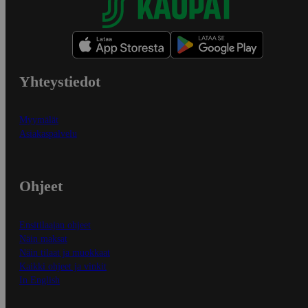
Yhteystiedot
Myymälät
Asiakaspalvelu
Ohjeet
Ensitilaajan ohjeet
Näin maksat
Näin tilaat ja muokkaat
Kaikki ohjeet ja vinkit
In English