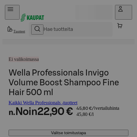
Hyppää sisältöön
Tuotteet
Ei valikoimassa
Wella Professionals Invigo
Volume Boost Shampoo Fine
Hair 500 ml
Kaikki Wella Professionals -tuotteet
vertailuhinta
Noin
22,90 €
45,80 €/l
n.
45,80 €/l
Valitse toimitustapa