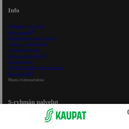
Info
S-Business yrityksille
Oiva-raportit
Osuuskauppojen yhteystiedot
Tilaus- ja toimitusehdot
Tietosuojakäytäntö
Palvelun käyttöehdot
Saavutettavuus
Mobiilisovelluksen saavutettavuus
Mainostajalle
Muuta evästeasetuksia
S-ryhmän palvelut
S-ryhmä
Asiakasomistajuus