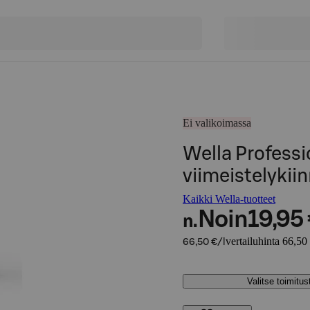
Ei valikoimassa
Wella Professi
viimeistelykii
Kaikki Wella-tuotteet
Noin
19,95
n.
vertailuhinta 66,50 
66,50 €/l
Valitse toimitu