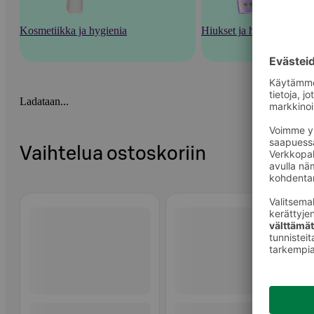
Kosmetiikka ja hygienia
Hiukset ja hiustenhoito
Ladataan...
Vaihtelua ostoskoriin
Ohita listaus