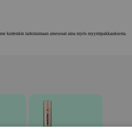
lemme kuitenkin tarkistamaan ainesosat aina myös myyntipakkauksesta.