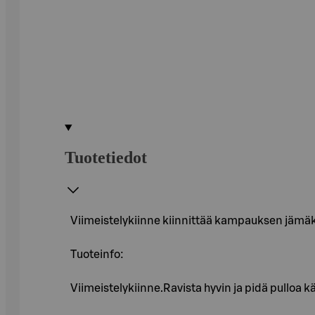
Tuotetiedot
Viimeistelykiinne kiinnittää kampauksen jämäkä
Tuoteinfo:
Viimeistelykiinne.Ravista hyvin ja pidä pulloa 