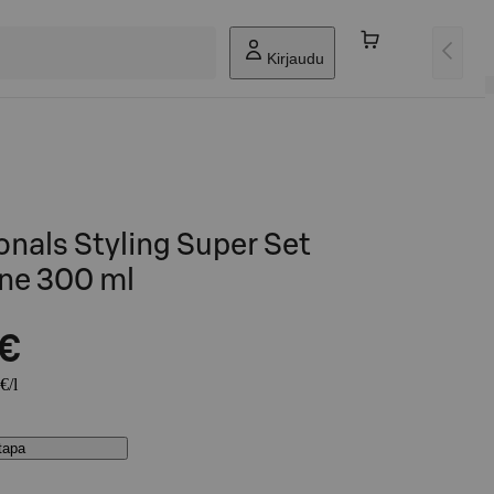
Kirjaudu
onals Styling Super Set
nne 300 ml
 €
€/l
stapa