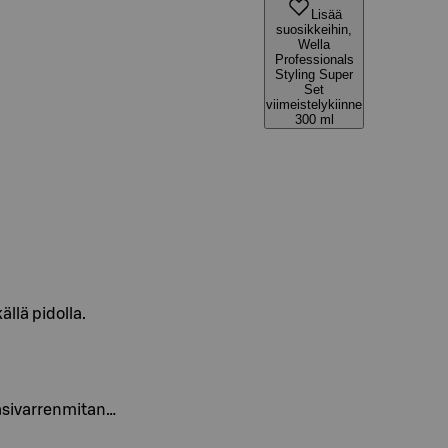
Lisää
suosikkeihin,
Wella
Professionals
Styling Super
Set
viimeistelykiinne
300 ml
llä pidolla.
käsivarrenmitan…