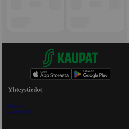
Yhteystiedot
Myymälät
Asiakaspalvelu