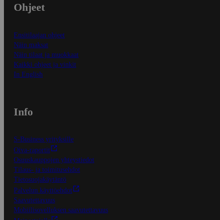
Ohjeet
Ensitilaajan ohjeet
Näin maksat
Näin tilaat ja muokkaat
Kaikki ohjeet ja vinkit
In English
Info
S-Business yrityksille
Oiva-raportit
Osuuskauppojen yhteystiedot
Tilaus- ja toimitusehdot
Tietosuojakäytäntö
Palvelun käyttöehdot
Saavutettavuus
Mobiilisovelluksen saavutettavuus