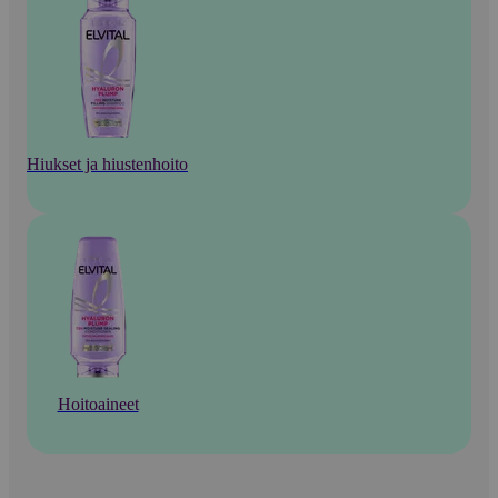
Hiukset ja hiustenhoito
Hoitoaineet