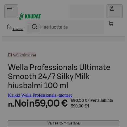
Hyppää sisältöön
Tuotteet
Ei valikoimassa
Wella Professionals Ultimate
Smooth 24/7 Silky Milk
hiusbalmi 100 ml
Kaikki Wella Professionals -tuotteet
vertailuhinta
Noin
59,00 €
590,00 €/l
n.
590,00 €/l
Valitse toimitustapa