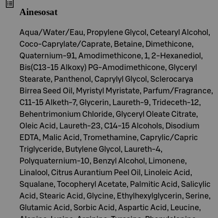
Ainesosat
Aqua/Water/Eau, Propylene Glycol, Cetearyl Alcohol,
Coco-Caprylate/Caprate, Betaine, Dimethicone,
Quaternium-91, Amodimethicone, 1, 2-Hexanediol,
Bis(C13-15 Alkoxy) PG-Amodimethicone, Glyceryl
Stearate, Panthenol, Caprylyl Glycol, Sclerocarya
Birrea Seed Oil, Myristyl Myristate, Parfum/Fragrance,
C11-15 Alketh-7, Glycerin, Laureth-9, Trideceth-12,
Behentrimonium Chloride, Glyceryl Oleate Citrate,
Oleic Acid, Laureth-23, C14-15 Alcohols, Disodium
EDTA, Malic Acid, Tromethamine, Caprylic/Capric
Triglyceride, Butylene Glycol, Laureth-4,
Polyquaternium-10, Benzyl Alcohol, Limonene,
Linalool, Citrus Aurantium Peel Oil, Linoleic Acid,
Squalane, Tocopheryl Acetate, Palmitic Acid, Salicylic
Acid, Stearic Acid, Glycine, Ethylhexylglycerin, Serine,
Glutamic Acid, Sorbic Acid, Aspartic Acid, Leucine,