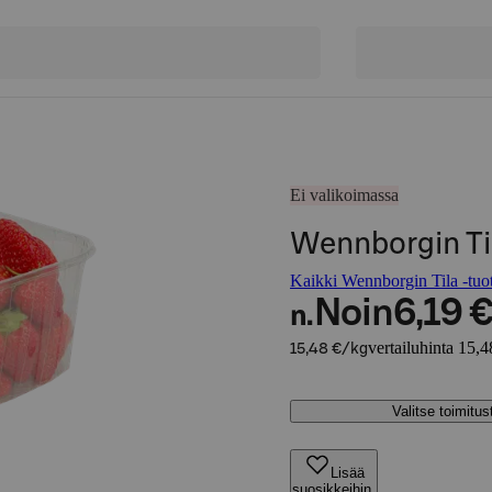
Ei valikoimassa
Wennborgin Ti
Kaikki Wennborgin Tila -tuot
Noin
6,19 
n.
vertailuhinta 15,4
15,48 €/kg
Valitse toimitu
Lisää
suosikkeihin,