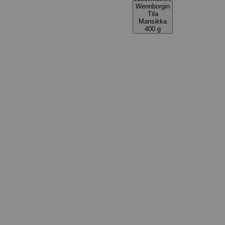
Wennborgin
Tila
Mansikka
400 g