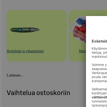
Hedelmät ja vihannekset
Marjat
Ladataan...
Vaihtelua ostoskoriin
Ohita listaus