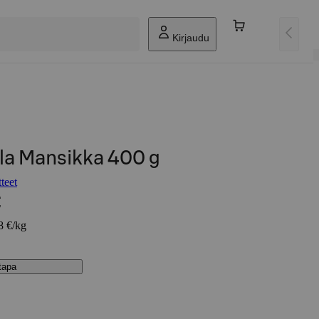
Kirjaudu
la Mansikka 400 g
teet
€
8 €/kg
stapa