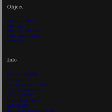
Ohjeet
Ensitilaajan ohjeet
Näin maksat
Näin tilaat ja muokkaat
Kaikki ohjeet ja vinkit
In English
Info
S-Business yrityksille
Oiva-raportit
Osuuskauppojen yhteystiedot
Tilaus- ja toimitusehdot
Tietosuojakäytäntö
Palvelun käyttöehdot
Saavutettavuus
Mobiilisovelluksen saavutettavuus