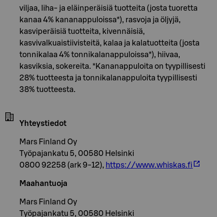
viljaa, liha- ja eläinperäisiä tuotteita (josta tuoretta
kanaa 4% kananappuloissa*), rasvoja ja öljyjä,
kasviperäisiä tuotteita, kivennäisiä,
kasvivalkuaistiivisteitä, kalaa ja kalatuotteita (josta
tonnikalaa 4% tonnikalanappuloissa*), hiivaa,
kasviksia, sokereita. *Kananappuloita on tyypillisesti
28% tuotteesta ja tonnikalanappuloita tyypillisesti
38% tuotteesta.
Yhteystiedot
Mars Finland Oy
Työpajankatu 5, 00580 Helsinki
0800 92258 (ark 9-12),
https://www.whiskas.fi
Maahantuoja
Mars Finland Oy
Työpajankatu 5, 00580 Helsinki