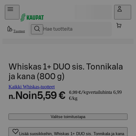
Hyppää sisältöön
Tuotteet
Whiskas 1+ DUO sis. Tonnikala
ja kana (800 g)
Kaikki Whiskas-tuotteet
vertailuhinta 6,99
Noin
5,59 €
6,99 €/kg
n.
€/kg
Valitse toimitustapa
Lisää suosikkeihin, Whiskas 1+ DUO sis. Tonnikala ja kana