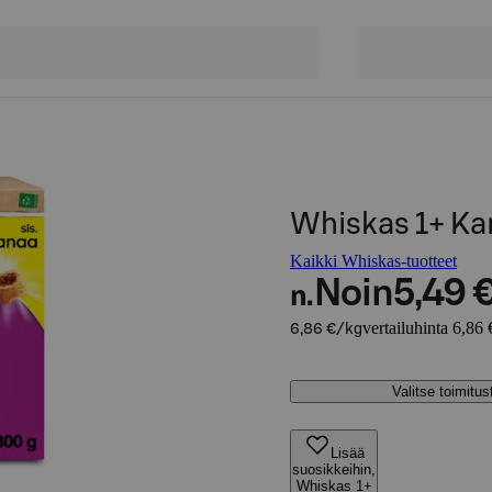
Whiskas 1+ K
Kaikki Whiskas-tuotteet
Noin
5,49 
n.
vertailuhinta 6,86 
6,86 €/kg
Valitse toimitu
Lisää
suosikkeihin,
Whiskas 1+