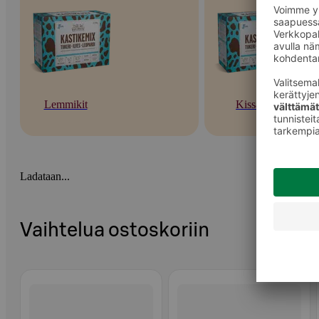
Lemmikit
Kissat
Ladataan...
Vaihtelua ostoskoriin
Ohita listaus