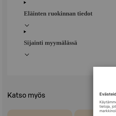
Eläinten ruokinnan tiedot
Sijainti myymälässä
Katso myös