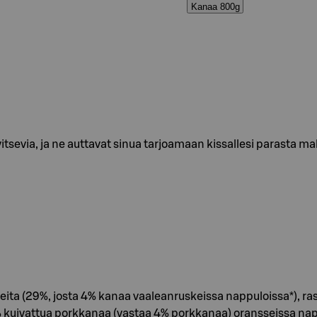
Kanaa 800g
itsevia, ja ne auttavat sinua tarjoamaan kissallesi parasta ma
teita (29%, josta 4% kanaa vaaleanruskeissa nappuloissa*), rasvo
.5% kuivattua porkkanaa (vastaa 4% porkkanaa) oransseissa nap