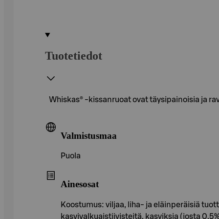
Tuotetiedot
Whiskas® -kissanruoat ovat täysipainoisia ja rav
Valmistusmaa
Puola
Ainesosat
Koostumus: viljaa, liha- ja eläinperäisiä tuot
kasvivalkuaistiivisteitä, kasviksia (josta 0