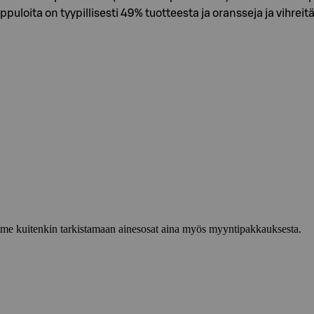
puloita on tyypillisesti 49% tuotteesta ja oransseja ja vihreit
lemme kuitenkin tarkistamaan ainesosat aina myös myyntipakkauksesta.