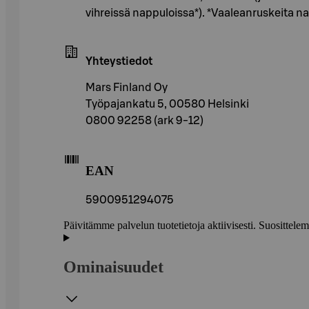
vihreissä nappuloissa*). *Vaaleanruskeita nap
Yhteystiedot
Mars Finland Oy
Työpajankatu 5, 00580 Helsinki
0800 92258 (ark 9-12)
EAN
5900951294075
Päivitämme palvelun tuotetietoja aktiivisesti. Suositte
Ominaisuudet