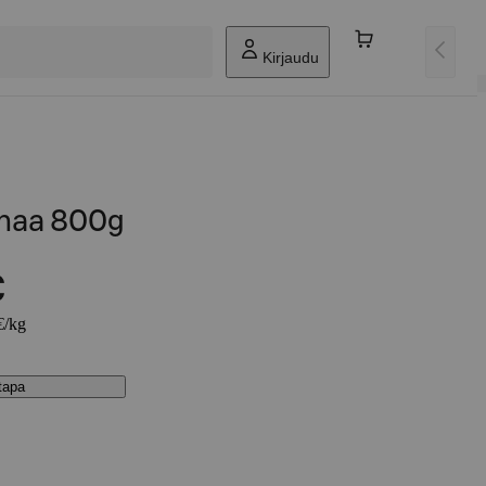
Kirjaudu
anaa 800g
€
€/kg
stapa