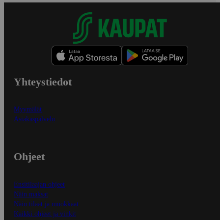
Yhteystiedot
Myymälät
Asiakaspalvelu
Ohjeet
Ensitilaajan ohjeet
Näin maksat
Näin tilaat ja muokkaat
Kaikki ohjeet ja vinkit