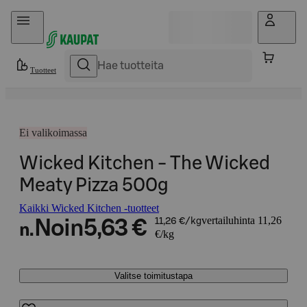
Hyppää sisältöön
Tuotteet
Ei valikoimassa
Wicked Kitchen - The Wicked
Meaty Pizza 500g
Kaikki Wicked Kitchen -tuotteet
vertailuhinta 11,26
Noin
5,63 €
11,26 €/kg
n.
€/kg
Valitse toimitustapa