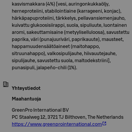
kasvismakkara (4%) [vesi, auringonkukkaöljy,
herneproteiini, stabilointiaine (karrageeni, konjac),
härkäpapuproteiini, tärkkelys, pellavansiemenjauho,
kuivattu glukoosisiirappi, suola, sipuliuute, luontainen
aromi, sakeuttamisaine (metyyliselluloosa), savustettu
paprika, väri (punajuuriväri, paprikauute), mausteet,
happamuudensäätöaineet (maitohappo,
sitruunahappo), valkosipulijauhe, hiivauutejauhe,
sipulijauhe, savustettu suola, maltodekstriini],
punasipuli, jalapeño-chili (1%).
Yhteystiedot
Maahantuoja
GreenPro International BV
PC Staalweg 12, 3721 TJ Bilthoven, The Netherlands
https://www.greenprointernational.com