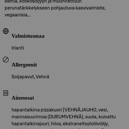
sieniä, kookosöljyyn ja muunnettuun
perunatärkkelykseen pohjautuva kasvivalmiste,
vegaanisia…
Valmistusmaa
Irlanti
Allergeenit
Soijapavut, Vehnä
Ainesosat
hapantaikina pizzakuori [VEHNÄJAUHO, vesi,
mannasuurimoa (DURUMVEHNÄ), suola, kuivattu
hapantaikinajuuri, hiiva, ekstraneitsytoliiviöljy,