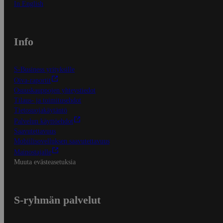
In English
Info
S-Business yrityksille
Oiva-raportit
Osuuskauppojen yhteystiedot
Tilaus- ja toimitusehdot
Tietosuojakäytäntö
Palvelun käyttöehdot
Saavutettavuus
Mobiilisovelluksen saavutettavuus
Mainostajalle
Muuta evästeasetuksia
S-ryhmän palvelut