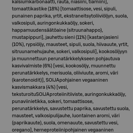
kalsiumkarbonaatti, rauta, niasiini, tiamiini],
tomaattikastike (18%) [tomaattisose, vesi, sipuli,
punainen paprika, yrtit, ekstraneitsytoliiviöljyn, suola,
valkosipuli, auringonkukkaöljy, sokeri,
happamuudensäätöaine (sitruunahappo),
mustapippuri], jauhettu sieni (11%) [kastanjasieni
(10%), rypsiöljy, mausteet, sipuli, suola, hiivauute, yrtit,
sitruunamehujauhe, sokeri, valkosipuli], kookosöljyyn
ja muunnettuun perunatärkkelykseen pohjautuva
kasvivalmiste (6%) [vesi, kookosöljy, muunnettu
perunatärkkelys, merisuola, oliiviuute, aromi, väri
(karotenoidit)], SOIJApohjainen vegaaninen
kasvismakkara (4%) [vesi,
teksturoituSOIJAproteiinitiiviste, auringonkukkaöljy,
punaviinietikka, sokeri, tomaattisose,
perunatärkkelys, savustettu paprika, savustettu suola,
mausteet, valkosipulijauhe, luontainen aromi, väri
(paprikauute), suola, omenauute, savustettu vesi,
oregano], herneproteiinipohjainen vegaaninen