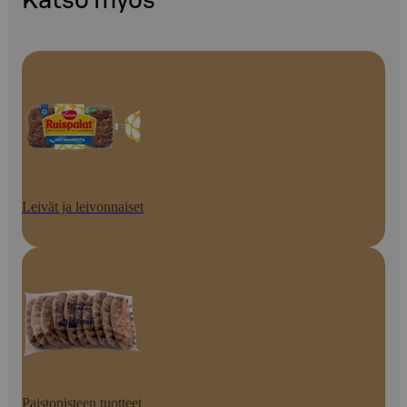
Katso myös
Leivät ja leivonnaiset
Paistopisteen tuotteet