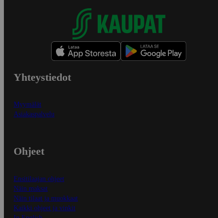
Yhteystiedot
Myymälät
Asiakaspalvelu
Ohjeet
Ensitilaajan ohjeet
Näin maksat
Näin tilaat ja muokkaat
Kaikki ohjeet ja vinkit
In English