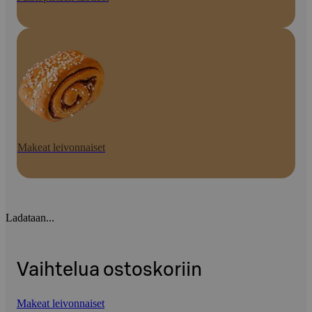
Makeat leivonnaiset
Ladataan...
Vaihtelua ostoskoriin
Makeat leivonnaiset