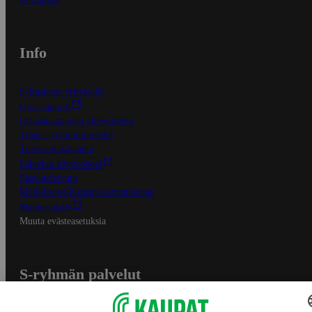
Info
S-Business yrityksille
Oiva-raportit
Osuuskauppojen yhteystiedot
Tilaus- ja toimitusehdot
Tietosuojakäytäntö
Palvelun käyttöehdot
Saavutettavuus
Mobiilisovelluksen saavutettavuus
Mainostajalle
Muuta evästeasetuksia
S-ryhmän palvelut