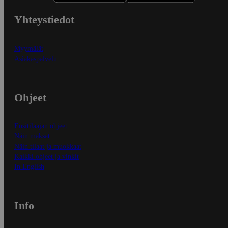
Yhteystiedot
Myymälät
Asiakaspalvelu
Ohjeet
Ensitilaajan ohjeet
Näin maksat
Näin tilaat ja muokkaat
Kaikki ohjeet ja vinkit
In English
Info