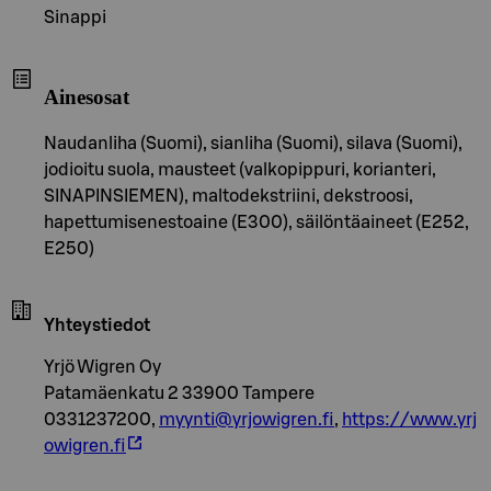
Sinappi
Ainesosat
Naudanliha (Suomi), sianliha (Suomi), silava (Suomi),
jodioitu suola, mausteet (valkopippuri, korianteri,
SINAPINSIEMEN), maltodekstriini, dekstroosi,
hapettumisenestoaine (E300), säilöntäaineet (E252,
E250)
Yhteystiedot
Yrjö Wigren Oy
Patamäenkatu 2 33900 Tampere
0331237200,
myynti@yrjowigren.fi
,
https://www.yrj
owigren.fi