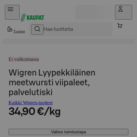
Hyppää sisältöön
Tuotteet
Ei valikoimassa
Wigren Lyypekkiläinen
meetwursti viipaleet,
palvelutiski
Kaikki Wigren-tuotteet
34,90 €/kg
Valitse toimitustapa