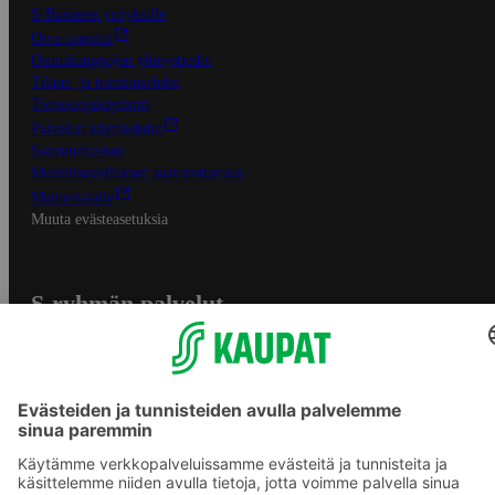
S-Business yrityksille
Oiva-raportit
Osuuskauppojen yhteystiedot
Tilaus- ja toimitusehdot
Tietosuojakäytäntö
Palvelun käyttöehdot
Saavutettavuus
Mobiilisovelluksen saavutettavuus
Mainostajalle
Muuta evästeasetuksia
S-ryhmän palvelut
S-ryhmä
Asiakasomistajuus
Yhteishyvä Ruoka -sovellus
S-ostoslista -sovellus
Prisma.fi
Sokos.fi